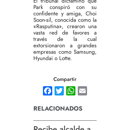
El tribunal dictaminó que
Park conspiró con su
confidente y amiga, Choi
Soon-sil, conocida como la
«Rasputina», crearon una
vasta red de favores a
través de la cual
extorsionaron a grandes
empresas como Samsung,
Hyundai o Lotte.
Compartir
Facebook
Twitter
WhatsApp
Email
RELACIONADOS
Recibe alcalde a