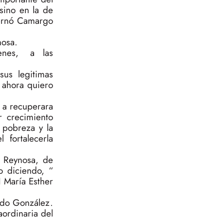
sino en la de
ternó Camargo
nosa.
óvenes, a las
us legitimas
 ahora quiero
 a recuperara
r crecimiento
 pobreza y la
 fortalecerla
n Reynosa, de
o diciendo, “
I María Esther
rdo González.
aordinaria del