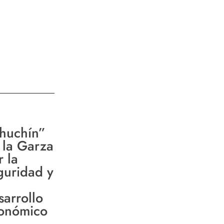
huchín”
 la Garza
r la
guridad y
sarrollo
onómico