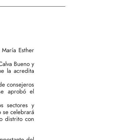
 María Esther
Calva Bueno y
e la acredita
 de consejeros
se aprobó el
s sectores y
o se celebrará
 distrito con
mportante del