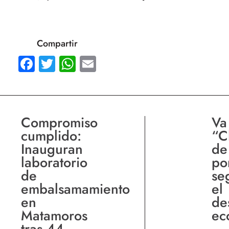
Compartir
Facebook
Twitter
WhatsApp
Email
Compromiso
Va
cumplido:
“C
Inauguran
de
laboratorio
po
de
se
embalsamamiento
el
en
de
Matamoros
ec
tras 44