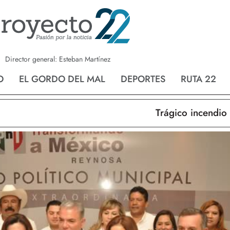
a
Nvo. Laredo
San Fernando
Director general: Esteban Martínez
O
EL GORDO DEL MAL
DEPORTES
RUTA 22
Trágico incendio en N