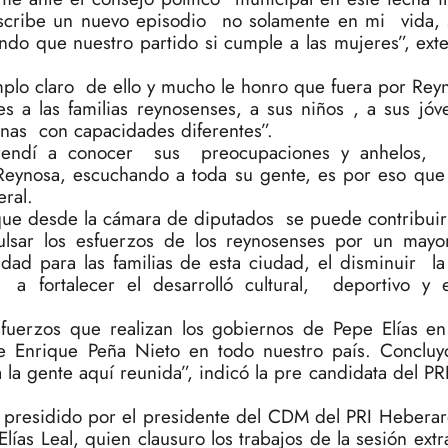
e escribe un nuevo episodio no solamente en mi vida, 
o que nuestro partido si cumple a las mujeres”, ex
mplo claro de ello y mucho le honro que fuera por Rey
s a las familias reynosenses, a sus niños , a sus j
onas con capacidades diferentes”.
rendí a conocer sus preocupaciones y anhelos, s
eynosa, escuchando a toda su gente, es por eso que
eral.
que desde la cámara de diputados se puede contribuir
ulsar los esfuerzos de los reynosenses por un mayo
d para las familias de esta ciudad, el disminuir la
 fortalecer el desarrolló cultural, deportivo y el
fuerzos que realizan los gobiernos de Pepe Elías e
 Enrique Peña Nieto en todo nuestro país. Concluy
 la gente aquí reunida”, indicó la pre candidata del PR
e presidido por el presidente del CDM del PRI Hebera
Elías Leal, quien clausuro los trabajos de la sesión extr