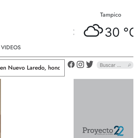
Matamoros
Tampico
33 °
C
30 °
C
VIDEOS
uevo Laredo, hondureño muere calcinado