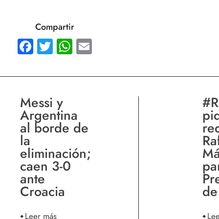
Compartir
Facebook
Twitter
WhatsApp
Email
Messi y
#R
Argentina
pi
al borde de
re
la
Ra
eliminación;
Má
caen 3-0
pa
ante
Pr
Croacia
de
Leer más
Le