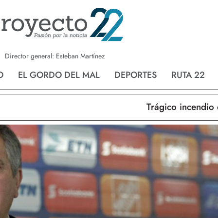
a
Nvo. Laredo
San Fernando
Director general: Esteban Martínez
O
EL GORDO DEL MAL
DEPORTES
RUTA 22
Trágico incendio en N