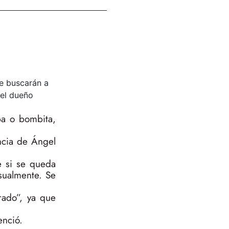
se buscarán a
 el dueño
ba o bombita,
ncia de Ángel
e si se queda
sualmente. Se
rado”, ya que
enció.