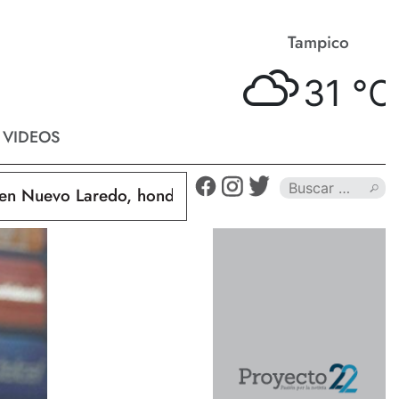
Matamoros
Tampico
31 °
C
31 °
C
VIDEOS
uevo Laredo, hondureño muere calcinado