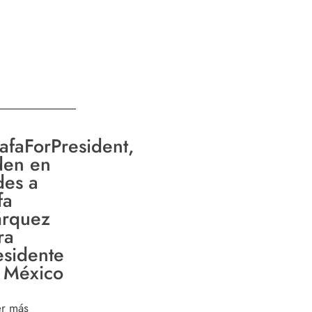
afaForPresident,
den en
des a
fa
rquez
ra
esidente
 México
er más