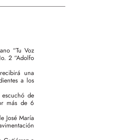
dano “Tu Voz
o. 2 “Adolfo
recibirá una
dientes a los
de escuchó de
por más de 6
le José María
pavimentación