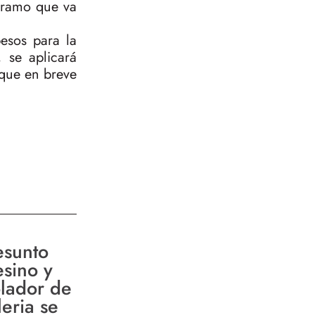
 tramo que va
esos para la
 se aplicará
que en breve
esunto
esino y
olador de
leria se