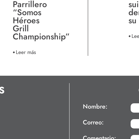
Parrillero
su
“Somos
de
Héroes
su
Grill
Championship”
Le
Leer más
S
Nombre:
Correo:
Comentario: