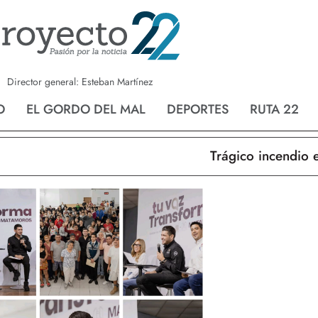
a
Nvo. Laredo
San Fernando
Director general: Esteban Martínez
O
EL GORDO DEL MAL
DEPORTES
RUTA 22
Trágico incendio en N