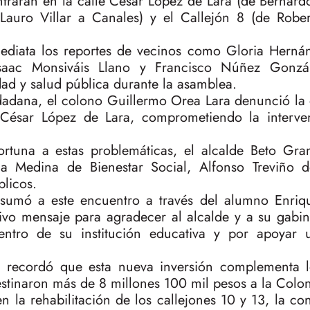
trarán en la calle César López de Lara (de Bernard
 Lauro Villar a Canales) y el Callejón 8 (de Robe
ediata los reportes de vecinos como Gloria Hernán
saac Monsiváis Llano y Francisco Núñez Gonzál
dad y salud pública durante la asamblea.
dadana, el colono Guillermo Orea Lara denunció la 
 César López de Lara, comprometiendo la interve
ortuna a estas problemáticas, el alcalde Beto Gra
a Medina de Bienestar Social, Alfonso Treviño d
blicos.
 sumó a este encuentro a través del alumno Enriq
ivo mensaje para agradecer al alcalde y a su gabin
dentro de su institución educativa y por apoyar
s recordó que esta nueva inversión complementa l
stinaron más de 8 millones 100 mil pesos a la Colon
n la rehabilitación de los callejones 10 y 13, la co