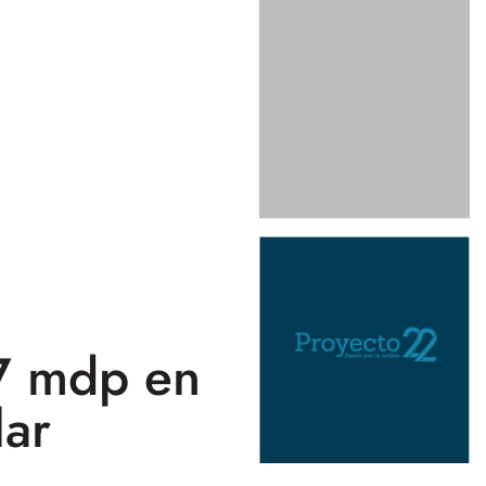
7 mdp en
lar