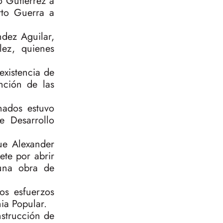
o Gutiérrez a
rto Guerra a
dez Aguilar,
ez, quienes
existencia de
nción de las
nados estuvo
e Desarrollo
ue Alexander
ete por abrir
 una obra de
os esfuerzos
ia Popular.
nstrucción de