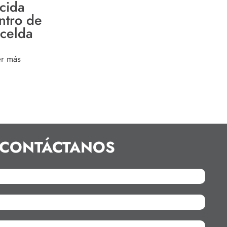
icida
ntro de
 celda
er más
CONTÁCTANOS