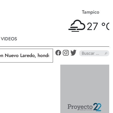
Matamoros
Tampico
27 °
C
27 °
C
VIDEOS
uevo Laredo, hondureño muere calcinado