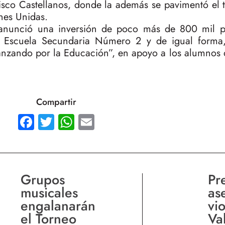
cisco Castellanos, donde la además se pavimentó el
nes Unidas.
 anunció una inversión de poco más de 800 mil p
a Escuela Secundaria Número 2 y de igual forma,
nzando por la Educación”, en apoyo a los alumnos 
Compartir
Facebook
Twitter
WhatsApp
Email
Grupos
Pr
musicales
as
engalanarán
vi
el Torneo
Va