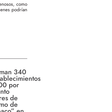
enosos, como
uienes podrían
man 340
tablecimientos
00 por
ento
bres de
mo de
baco” en