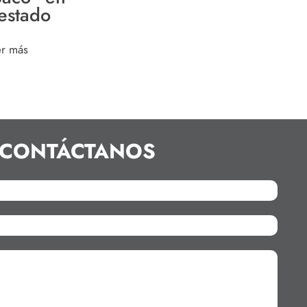
 estado
er más
CONTÁCTANOS