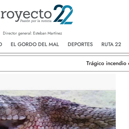
a
Nvo. Laredo
San Fernando
Director general: Esteban Martínez
O
EL GORDO DEL MAL
DEPORTES
RUTA 22
Trágico incendio en 