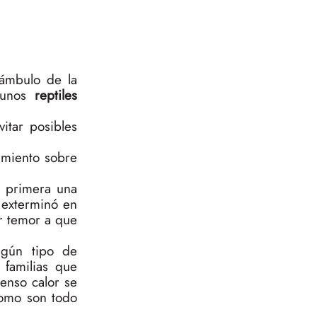
eámbulo de la
lgunos
reptiles
itar posibles
imiento sobre
a primera una
 exterminó en
r temor a que
lgún tipo de
 familias que
enso calor se
como son todo