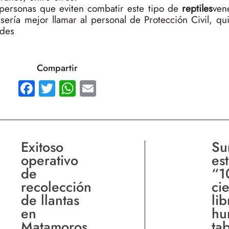
s personas que eviten combatir este tipo de
reptiles
ven
sería mejor llamar al personal de Protección Civil, q
ades
Compartir
Facebook
Twitter
WhatsApp
Email
Exitoso
Su
operativo
es
de
“1
recolección
ci
de llantas
li
en
hu
Matamoros
ta