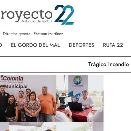
a
Nvo. Laredo
San Fernando
Director general: Esteban Martínez
O
EL GORDO DEL MAL
DEPORTES
RUTA 22
Trágico incendio en 