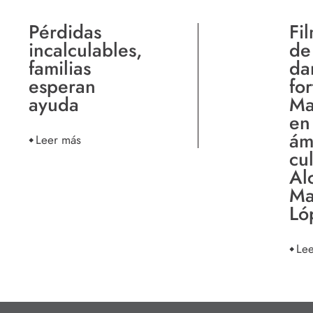
Pérdidas
Fi
incalculables,
de
familias
da
esperan
for
ayuda
Ma
en
ám
Leer más
cul
Al
Ma
Ló
Le