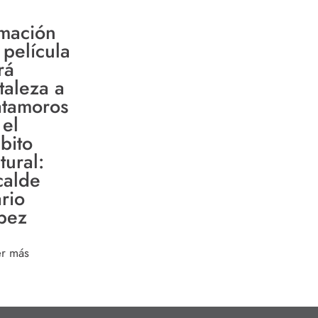
lmación
 película
rá
taleza a
tamoros
 el
bito
tural:
calde
rio
pez
er más