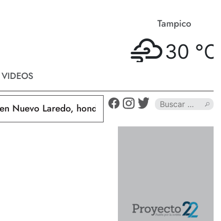
Matamoros
Tampico
33 °
C
30 °
C
VIDEOS
Nuevo Laredo, hondureño muere calcinado