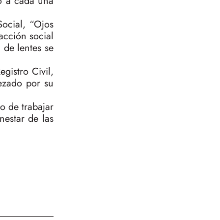
to a cada una
Social, “Ojos
acción social
 de lentes se
gistro Civil,
bezado por su
o de trabajar
nestar de las