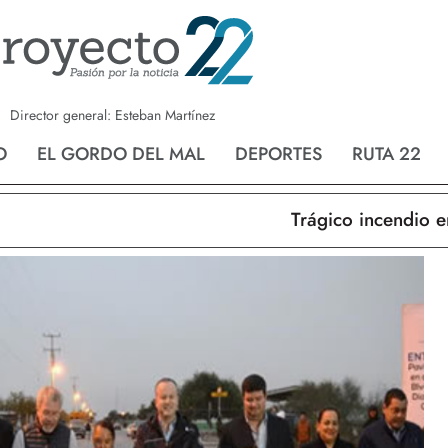
a
Nvo. Laredo
San Fernando
Director general: Esteban Martínez
O
EL GORDO DEL MAL
DEPORTES
RUTA 22
Trágico incendio en Nue