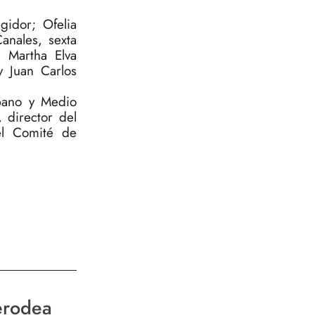
gidor; Ofelia
anales, sexta
; Martha Elva
y Juan Carlos
bano y Medio
 director del
el Comité de
rodea