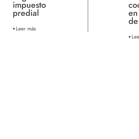
impuesto
co
predial
en
de
Leer más
Le