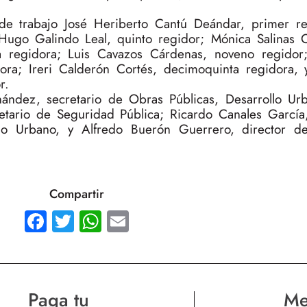
e trabajo José Heriberto Cantú Deándar, primer re
Hugo Galindo Leal, quinto regidor; Mónica Salinas C
a regidora; Luis Cavazos Cárdenas, noveno regidor
ra; Ireri Calderón Cortés, decimoquinta regidora, 
r.
ndez, secretario de Obras Públicas, Desarrollo Ur
tario de Seguridad Pública; Ricardo Canales García,
elo Urbano, y Alfredo Buerón Guerrero, director d
Compartir
Facebook
Twitter
WhatsApp
Email
Paga tu
Me