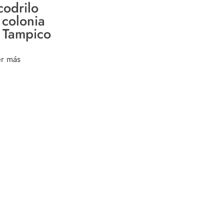
codrilo
 colonia
 Tampico
er más