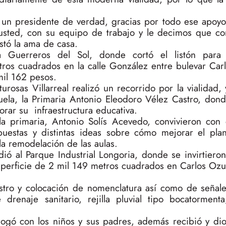
un presidente de verdad, gracias por todo ese apoyo
sted, con su equipo de trabajo y le decimos que con
stó la ama de casa.
ia Guerreros del Sol, donde cortó el listón para 
tros cuadrados en la calle González entre bulevar Car
mil 162 pesos.
urosas Villarreal realizó un recorrido por la vialidad, 
cuela, la Primaria Antonio Eleodoro Vélez Castro, don
rar su infraestructura educativa.
a primaria, Antonio Solís Acevedo, convivieron con 
uestas y distintas ideas sobre cómo mejorar el plan
la remodelación de las aulas.
udió al Parque Industrial Longoria, donde se invirtier
uperficie de 2 mil 149 metros cuadrados en Carlos Ozu
stro y colocación de nomenclatura así como de señales 
renaje sanitario, rejilla pluvial tipo bocatormenta
logó con los niños y sus padres, además recibió y dio