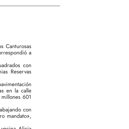
os Canturosas
correspondió a
uadrados con
nias Reservas
pavimentación
s en la calle
 millones 601
rabajando con
tro mandato»,
vecina Alicia