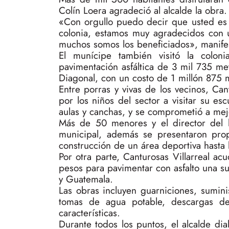
Colín Loera agradeció al alcalde la obra.
«Con orgullo puedo decir que usted es 
colonia, estamos muy agradecidos con u
muchos somos los beneficiados», manife
El munícipe también visitó la colon
pavimentación asfáltica de 3 mil 735 me
Diagonal, con un costo de 1 millón 875 
Entre porras y vivas de los vecinos, Cant
por los niños del sector a visitar su es
aulas y canchas, y se comprometió a mejo
Más de 50 menores y el director del l
municipal, además se presentaron prop
construcción de un área deportiva hasta 
Por otra parte, Canturosas Villarreal ac
pesos para pavimentar con asfalto una s
y Guatemala.
Las obras incluyen guarniciones, sumini
tomas de agua potable, descargas de d
características.
Durante todos los puntos, el alcalde dia