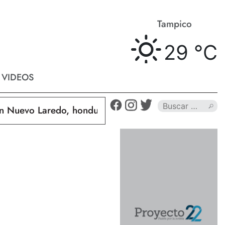
Matamoros
Tampico
31 °
C
29 °
C
VIDEOS
vo Laredo, hondureño muere calcinado