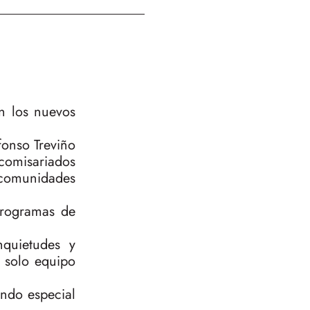
n los nuevos
fonso Treviño
comisariados
s comunidades
 programas de
nquietudes y
 solo equipo
endo especial