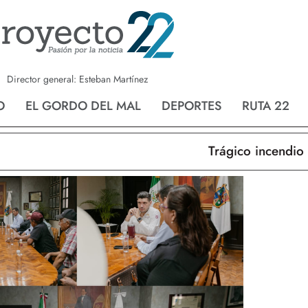
a
Nvo. Laredo
San Fernando
Director general: Esteban Martínez
O
EL GORDO DEL MAL
DEPORTES
RUTA 22
Trágico incendio en 