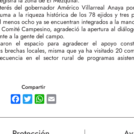
egistra la zona de El Mezquital.
nterés del gobernador Américo Villarreal Anaya po
suma a la riqueza histórica de los 78 ejidos y tres
l menos ocho ya se encuentran integrados a la man
 Comité Campesino, agradeció la apertura al diálog
nte a la gente del campo.
charon el espacio para agradecer el apoyo cons
las brechas locales, misma que ya ha visitado 20 co
ecuencia en el sector rural de programas asiste
Compartir
Facebook
Twitter
WhatsApp
Email
Protección
Av