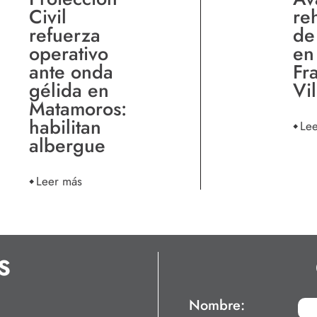
Civil
re
refuerza
de
operativo
en
ante onda
Fr
gélida en
Vi
Matamoros:
habilitan
Le
albergue
Leer más
S
Nombre: