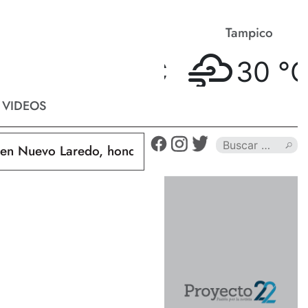
Matamoros
Tampico
32 °
C
30 °
C
VIDEOS
Nuevo Laredo, hondureño muere calcinado