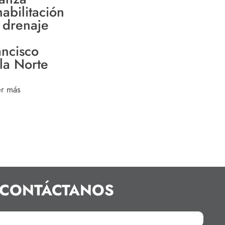
habilitación
 drenaje
ancisco
lla Norte
er más
CONTÁCTANOS