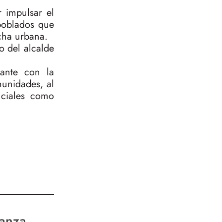
r impulsar el
 poblados que
cha urbana.
o del alcalde
tante con la
munidades, al
nciales como
anza