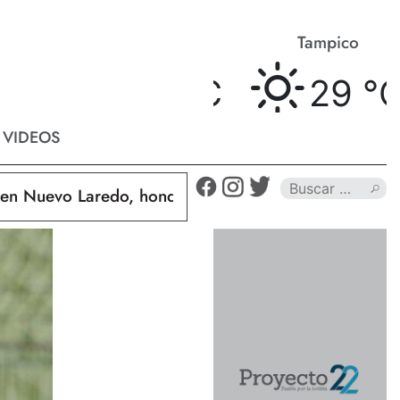
Matamoros
Tampico
29 °
C
29 °
C
VIDEOS
Nuevo Laredo, hondureño muere calcinado