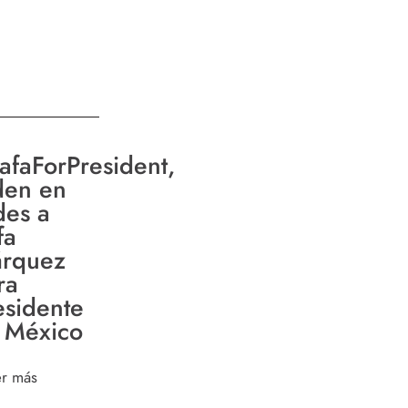
afaForPresident,
den en
des a
fa
rquez
ra
esidente
 México
er más