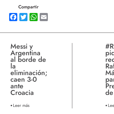
Compartir
Facebook
Twitter
WhatsApp
Email
Messi y
#R
Argentina
pi
al borde de
re
la
Ra
eliminación;
Má
caen 3-0
pa
ante
Pr
Croacia
de
Leer más
Le