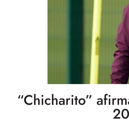
“Chicharito” afir
20