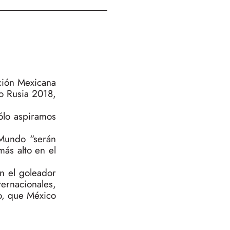
cción Mexicana
o Rusia 2018,
ólo aspiramos
 Mundo “serán
más alto en el
n el goleador
ernacionales,
o, que México