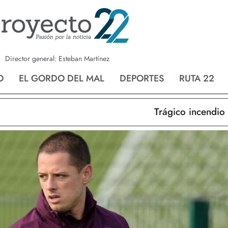
a
Nvo. Laredo
San Fernando
Director general: Esteban Martínez
O
EL GORDO DEL MAL
DEPORTES
RUTA 22
Trágico incendio en 