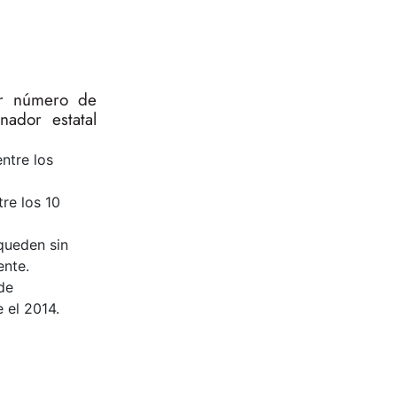
or número de
ador estatal
ntre los
re los 10
queden sin
ente.
de
 el 2014.