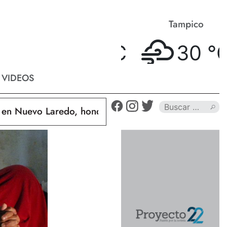
Matamoros
Tampico
33 °
C
30 °
C
VIDEOS
Nuevo Laredo, hondureño muere calcinado