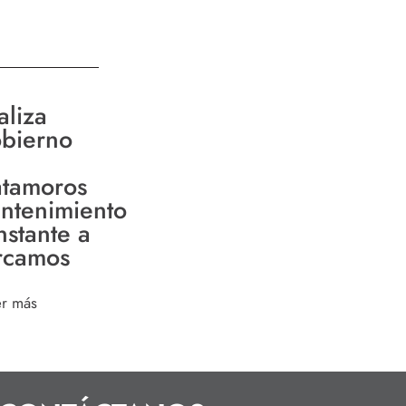
aliza
bierno
tamoros
ntenimiento
nstante a
rcamos
er más