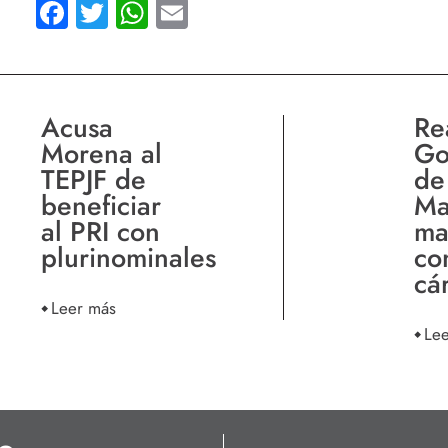
Facebook
Twitter
WhatsApp
Email
Acusa
Re
Morena al
Go
TEPJF de
de
beneficiar
Ma
al PRI con
ma
plurinominales
co
cá
Leer más
Le