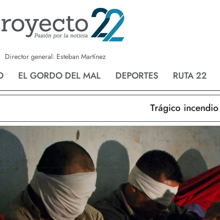
a
Nvo. Laredo
San Fernando
Director general: Esteban Martínez
O
EL GORDO DEL MAL
DEPORTES
RUTA 22
Trágico incendio en 