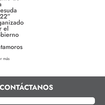
a
esuda
22”
ganizado
r el
bierno
tamoros
er más
CONTÁCTANOS