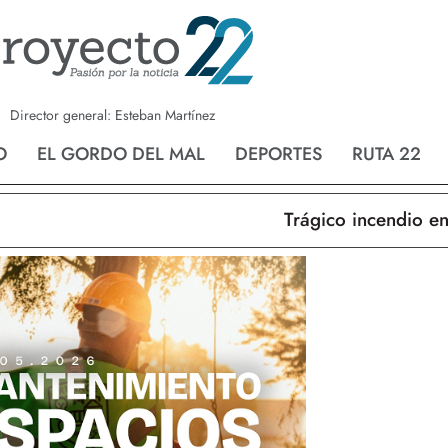
a
Nvo. Laredo
San Fernando
Director general: Esteban Martínez
O
EL GORDO DEL MAL
DEPORTES
RUTA 22
Trágico incendio en N