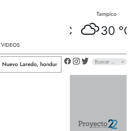
Matamoros
Tampico
33 °
C
30 °
C
VIDEOS
uevo Laredo, hondureño muere calcinado