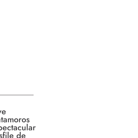
ve
tamoros
pectacular
sfile de