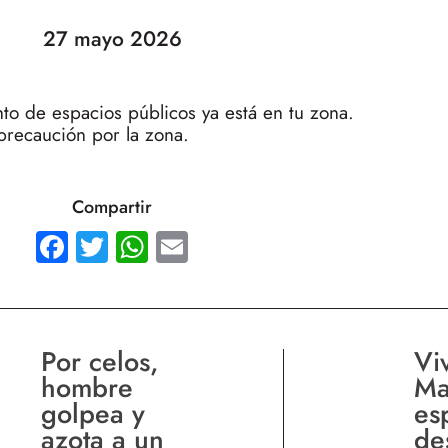
27 mayo 2026
nto de espacios públicos ya está en tu zona.
precaución por la zona.
Compartir
Facebook
Twitter
WhatsApp
Email
Por celos,
Vi
hombre
Ma
golpea y
es
azota a un
de