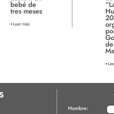
bebé de
“L
tres meses
Hu
20
or
Leer más
po
Go
de
Ma
Le
S
Nombre: