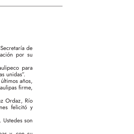
Secretaría de
ración por su
ulipeco para
as unidas”.
últimos años,
ulipas firme,
az Ordaz, Río
es felicitó y
d. Ustedes son
pas y, con su