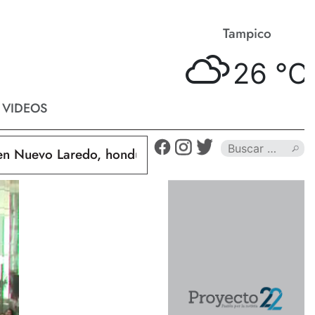
Matamoros
Tampico
26 °
C
26 °
C
VIDEOS
uevo Laredo, hondureño muere calcinado