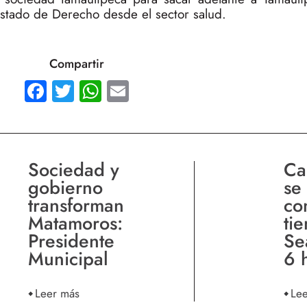
 Estado de Derecho desde el sector salud.
Compartir
Facebook
Twitter
WhatsApp
Email
Sociedad y
Ca
gobierno
se 
transforman
co
Matamoros:
ti
Presidente
Se
Municipal
6 
Leer más
Le