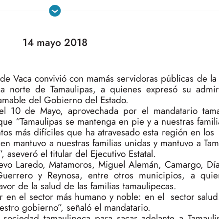
14 mayo 2018
de Vaca convivió con mamás servidoras públicas de la 
za norte de Tamaulipas, a quienes expresó su admi
 amable del Gobierno del Estado.
el 10 de Mayo, aprovechada por el mandatario tama
ue “Tamaulipas se mantenga en pie y a nuestras famili
os más difíciles que ha atravesado esta región en los 
n mantuvo a nuestras familias unidas y mantuvo a Tama
 aseveró el titular del Ejecutivo Estatal.
uevo Laredo, Matamoros, Miguel Alemán, Camargo, Dí
errero y Reynosa, entre otros municipios, a quien
or de la salud de las familias tamaulipecas.
jar en el sector más humano y noble: en el sector salu
stro gobierno”, señaló el mandatario.
 sociedad tamaulipeca para sacar adelante a Tamauli