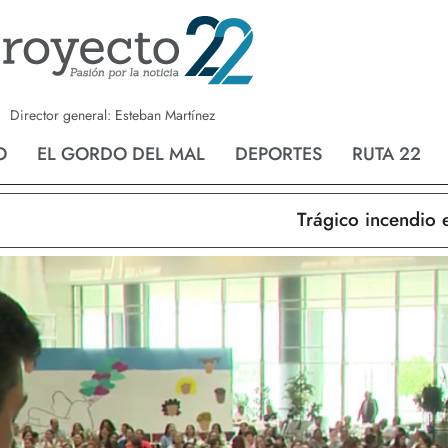
a
Nvo. Laredo
San Fernando
Director general: Esteban Martínez
O
EL GORDO DEL MAL
DEPORTES
RUTA 22
Trágico incendio en N