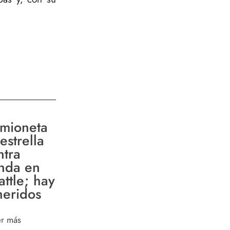
mioneta
estrella
ntra
enda en
attle; hay
heridos
er más