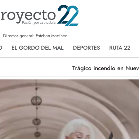
a
Nvo. Laredo
San Fernando
Director general: Esteban Martínez
O
EL GORDO DEL MAL
DEPORTES
RUTA 22
Trágico incendio en Nuevo Lar