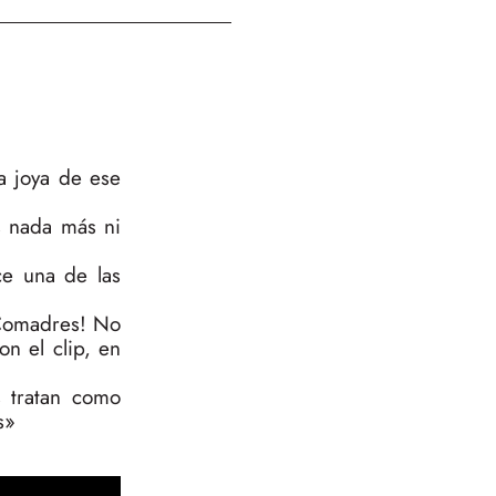
a joya de ese
s nada más ni
ce una de las
 «Comadres! No
n el clip, en
 tratan como
s»