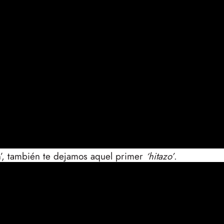
en’, también te dejamos aquel primer
‘hitazo’
.