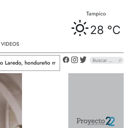
Matamoros
Tampico
28 °
C
28 °
C
VIDEOS
edo, hondureño muere calcinado