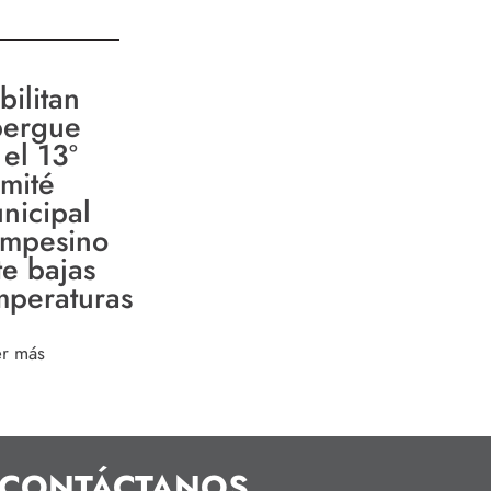
bilitan
bergue
 el 13º
mité
nicipal
mpesino
te bajas
mperaturas
er más
CONTÁCTANOS