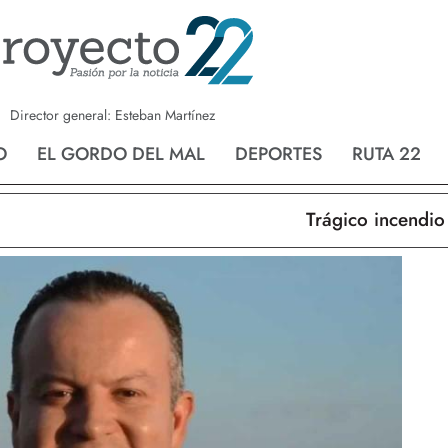
a
Nvo. Laredo
San Fernando
Director general: Esteban Martínez
O
EL GORDO DEL MAL
DEPORTES
RUTA 22
Trágico incendio en