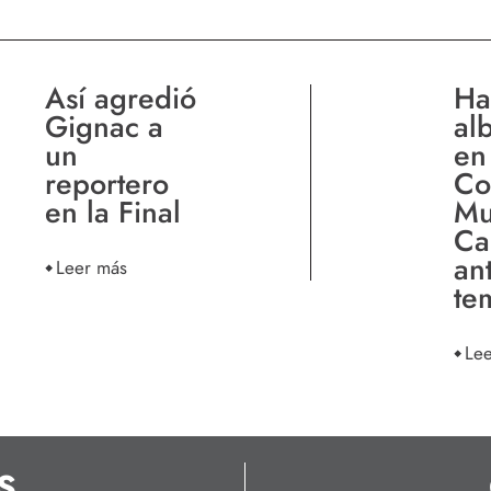
Así agredió
Ha
Gignac a
al
un
en
reportero
Co
en la Final
Mu
Ca
an
Leer más
te
Le
S