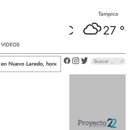
Matamoros
Tampico
27 °
C
27 °
C
VIDEOS
 Nuevo Laredo, hondureño muere calcinado