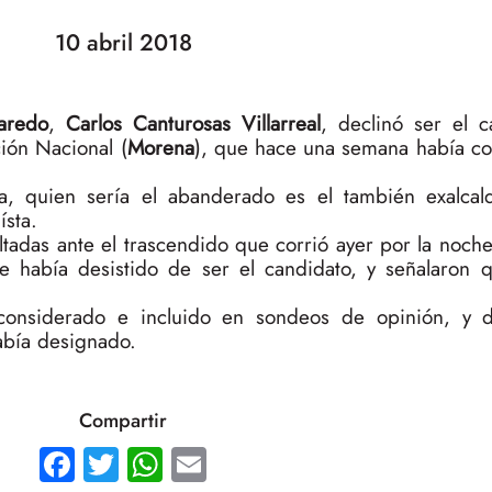
10 abril 2018
aredo
,
Carlos Canturosas Villarreal
, declinó ser el c
ión Nacional (
Morena
), que hace una semana había c
ra, quien sería el abanderado es el también exalc
ísta.
ltadas ante el trascendido que corrió ayer por la noch
te había desistido de ser el candidato, y señalaron
 considerado e incluido en sondeos de opinión, y 
abía designado.
Compartir
Facebook
Twitter
WhatsApp
Email