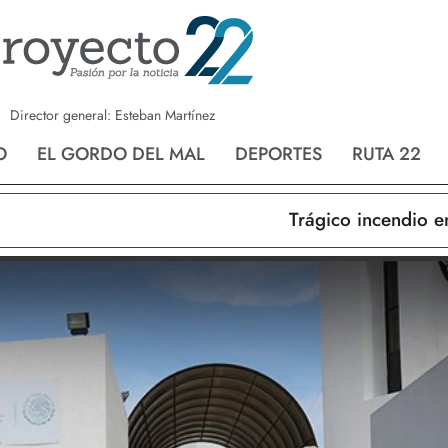
a
Nvo. Laredo
San Fernando
Director general: Esteban Martínez
O
EL GORDO DEL MAL
DEPORTES
RUTA 22
Trágico incendio en N