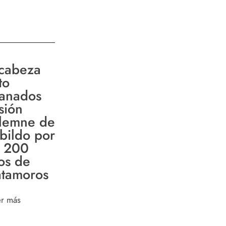
cabeza
to
anados
sión
lemne de
bildo por
s 200
os de
tamoros
er más