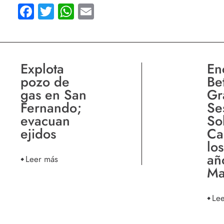
Facebook
Twitter
WhatsApp
Email
Explota
En
pozo de
Be
gas en San
Gr
Fernando;
Se
evacuan
So
ejidos
Ca
lo
añ
Leer más
Ma
Le