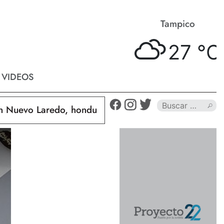
Matamoros
Tampico
27 °
C
27 °
C
VIDEOS
uevo Laredo, hondureño muere calcinado