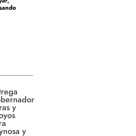
yar,
lsando
trega
bernador
ras y
oyos
ra
ynosa y