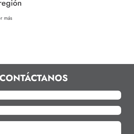
 región
er más
CONTÁCTANOS