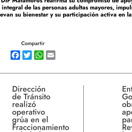
a DIF Matamoros reafirma su compromiso de apo
 integral de las personas adultas mayores, impu
an su bienestar y su participación activa en la
Compartir
Facebook
Twitter
WhatsApp
Email
Dirección
En
de Tránsito
Go
realizó
ob
operativo
ap
grúa en el
pa
Fraccionamiento
Re