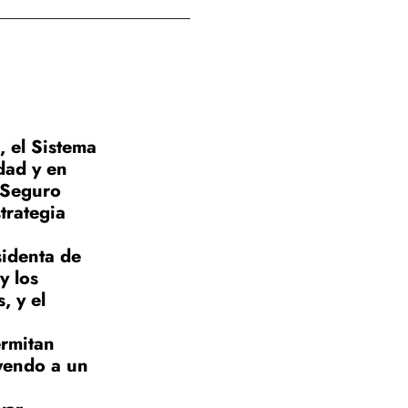
, el Sistema
dad y en
 Seguro
trategia
sidenta de
y los
, y el
ermitan
uyendo a un