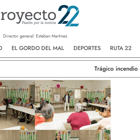
a
Nvo. Laredo
San Fernando
Director general: Esteban Martínez
O
EL GORDO DEL MAL
DEPORTES
RUTA 22
Trágico incendio en 