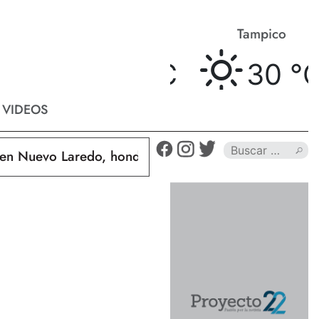
Matamoros
Tampico
32 °
C
30 °
C
VIDEOS
Nuevo Laredo, hondureño muere calcinado