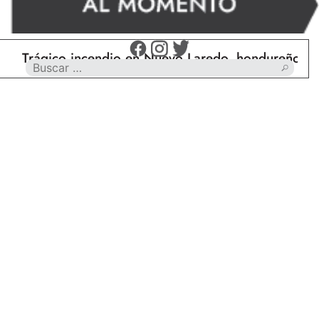
ágico incendio en Nuevo Laredo, hondureño muere c