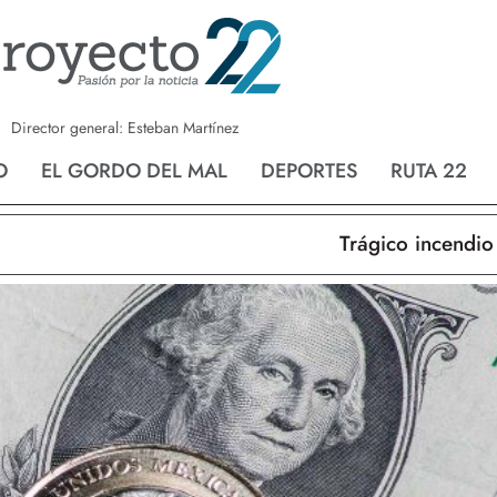
a
Nvo. Laredo
San Fernando
Director general: Esteban Martínez
O
EL GORDO DEL MAL
DEPORTES
RUTA 22
Trágico incendio en N