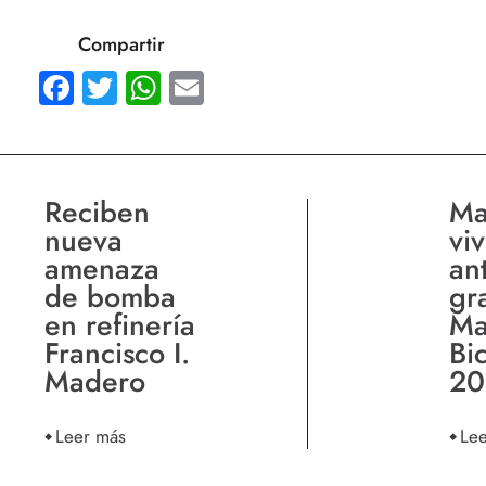
Compartir
Facebook
Twitter
WhatsApp
Email
Reciben
Ma
nueva
viv
amenaza
an
de bomba
gr
en refinería
Ma
Francisco I.
Bi
Madero
20
Leer más
Le