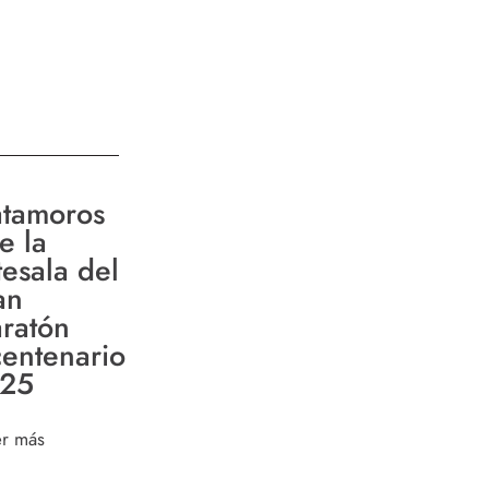
tamoros
e la
tesala del
an
ratón
centenario
25
er más