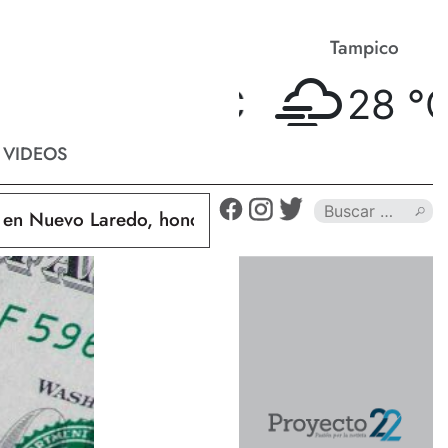
Matamoros
Tampico
27 °
C
28 °
C
VIDEOS
uevo Laredo, hondureño muere calcinado