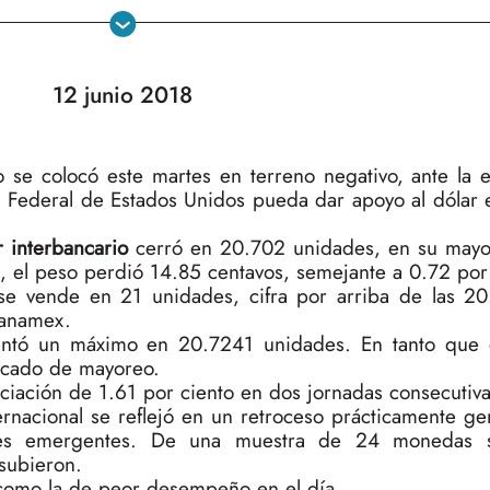
12 junio 2018
e colocó este martes en terreno negativo, ante la e
 Federal de Estados Unidos pueda dar apoyo al dólar e
r interbancario
cerró en 20.702 unidades, en su mayo
, el peso perdió 14.85 centavos, semejante a 0.72 por 
e se vende en 21 unidades, cifra por arriba de las 2
banamex.
sentó un máximo en 20.7241 unidades. En tanto que
rcado de mayoreo.
ación de 1.61 por ciento en dos jornadas consecutiva
ernacional se reflejó en un retroceso prácticamente g
nes emergentes. De una muestra de 24 monedas 
subieron.
 como la de peor desempeño en el día.