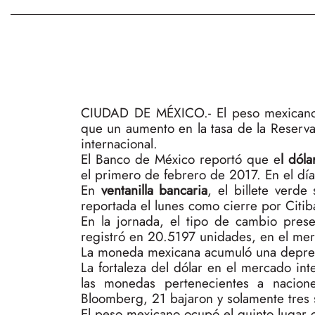
CIUDAD DE MÉXICO.- El peso mexicano s
que un aumento en la tasa de la Reserva
internacional.
El Banco de México reportó que e
l dóla
el primero de febrero de 2017. En el día
En
ventanilla bancaria
, el billete verd
reportada el lunes como cierre por Citi
En la jornada, el tipo de cambio pre
registró en 20.5197 unidades, en el me
La moneda mexicana acumuló una depreci
La fortaleza del dólar en el mercado int
las monedas pertenecientes a nacio
Bloomberg, 21 bajaron y solamente tres 
El peso mexicano ocupó el quinto lugar