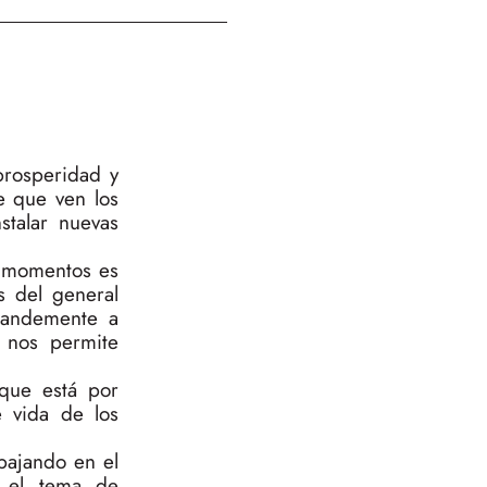
prosperidad y
te que ven los
stalar nuevas
s momentos es
s del general
grandemente a
 nos permite
que está por
e vida de los
bajando en el
n el tema de