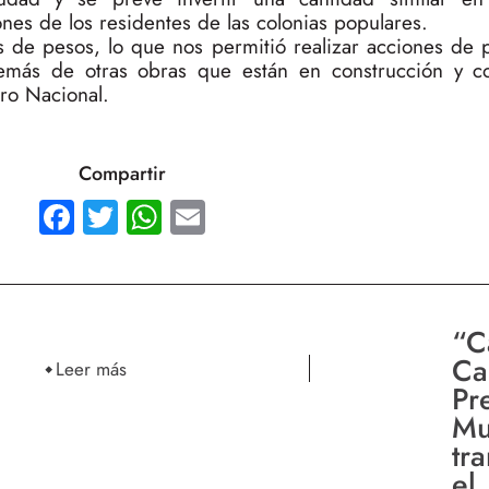
nes de los residentes de las colonias populares.
es de pesos, lo que nos permitió realizar acciones de 
demás de otras obras que están en construcción y 
ro Nacional.
Compartir
Facebook
Twitter
WhatsApp
Email
“C
Cal
Leer más
Pr
Mu
tr
el