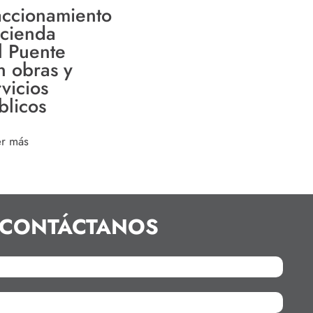
accionamiento
cienda
l Puente
n obras y
vicios
blicos
er más
CONTÁCTANOS