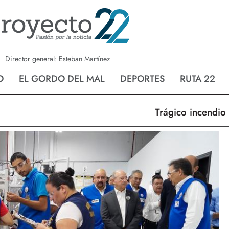
a
Nvo. Laredo
San Fernando
Director general: Esteban Martínez
O
EL GORDO DEL MAL
DEPORTES
RUTA 22
Trágico incendio en 