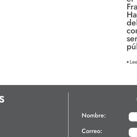
Fr
Ha
de
co
ser
pú
Le
S
Nombre:
Correo: