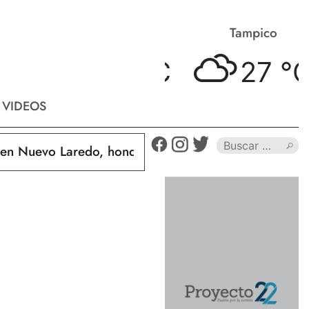
Matamoros
Tampico
27 °
C
27 °
C
VIDEOS
Nuevo Laredo, hondureño muere calcinado