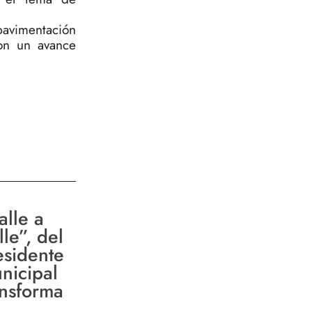
pavimentación
con un avance
alle a
le”, del
esidente
nicipal
ansforma