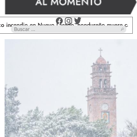
cendio en Nuevo Laredo, hondureño muere calcinado