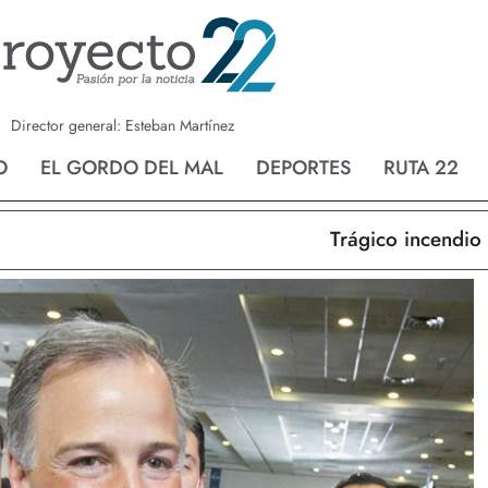
a
Nvo. Laredo
San Fernando
Director general: Esteban Martínez
O
EL GORDO DEL MAL
DEPORTES
RUTA 22
Trágico incendio en N