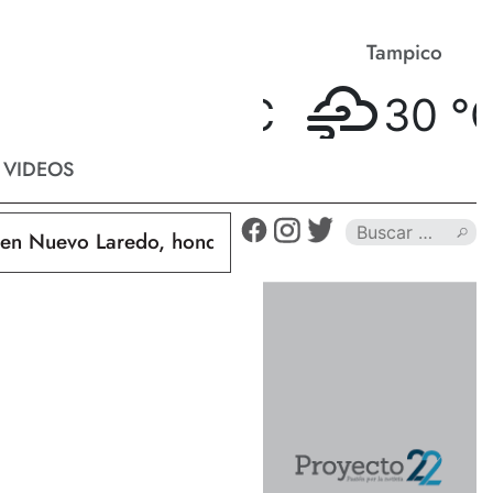
Matamoros
Tampico
33 °
C
30 °
C
VIDEOS
uevo Laredo, hondureño muere calcinado