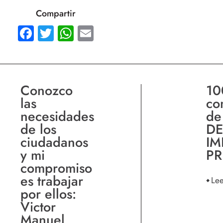
Compartir
Facebook
Twitter
WhatsApp
Email
Conozco
10
las
co
necesidades
de
de los
DE
ciudadanos
IM
y mi
PR
compromiso
es trabajar
Le
por ellos:
Victor
Manuel