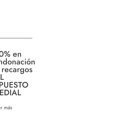
0% en
ndonación
 recargos
L
PUESTO
EDIAL
er más