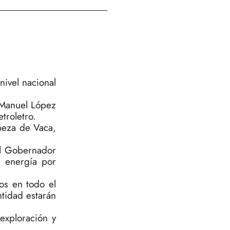
ivel nacional
é Manuel López
troletro.
beza de Vaca,
el Gobernador
e energía por
os en todo el
ntidad estarán
exploración y