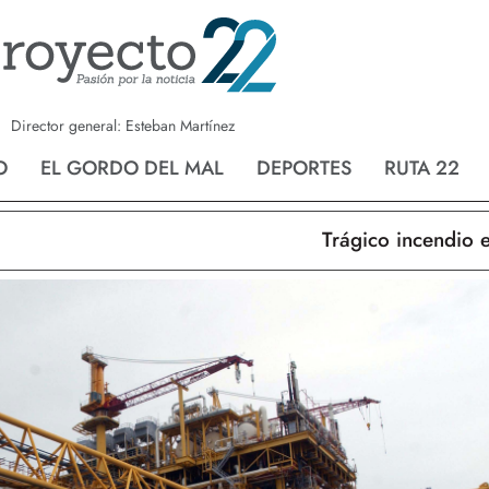
a
Nvo. Laredo
San Fernando
Director general: Esteban Martínez
O
EL GORDO DEL MAL
DEPORTES
RUTA 22
Trágico incendio en N