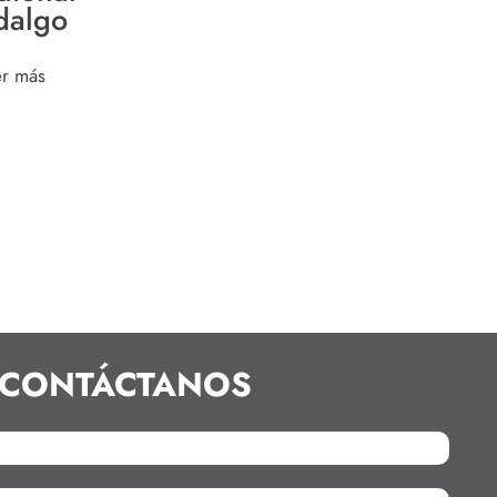
dalgo
er más
CONTÁCTANOS