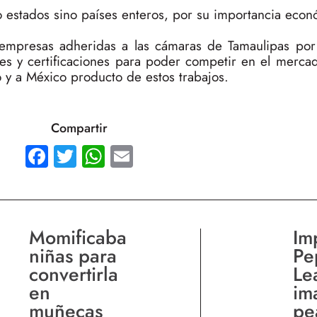
lo estados sino países enteros, por su importancia econ
 empresas adheridas a las cámaras de Tamaulipas po
es y certificaciones para poder competir en el mercad
 y a México producto de estos trabajos.
Compartir
Facebook
Twitter
WhatsApp
Email
Momificaba
Im
niñas para
Pe
convertirla
Le
en
im
muñecas
pe