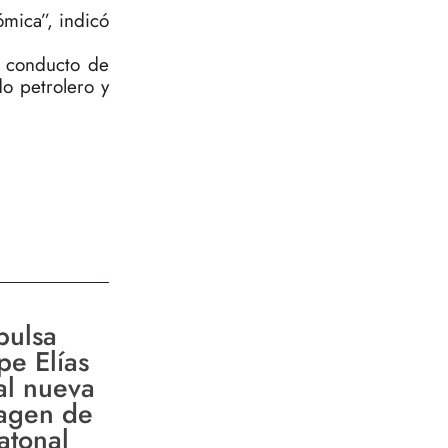
ómica”, indicó
r conducto de
o petrolero y
pulsa
pe Elías
al nueva
agen de
atonal