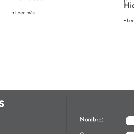
Hi
Leer más
Le
S
Nombre: