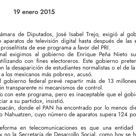
19 enero 2015
ámara de Diputados, José Isabel Trejo, exigió al gob
 aparatos de televisión digital hasta después de las 
 proselitista de ese programa a favor del PRI.
nal exigimos al gobierno de Enrique Peña Nieto su
ilizando con fines electoreros. Este gobierno pret
n la desaparición de estudiantes normalistas o el de l
 a los mexicanos más pobres», acusó.
l gobierno federal prevé repartir más de 13 millones
ón transparente ni mecanismos de control.
 con este programa, pero es inaceptable que el gobier
iar a su partido», insistió.
hoacán, donde el PAN ha encontrado por lo menos di
mo Nahuatzen, cuyo número de aparatos supera 124 por
 reforma en telecomunicaciones es que una entidad
y no la Secretaría de Desarrollo Social, como hoy se h