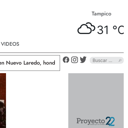
Matamoros
Tampico
31 °
C
31 °
C
VIDEOS
uevo Laredo, hondureño muere calcinado