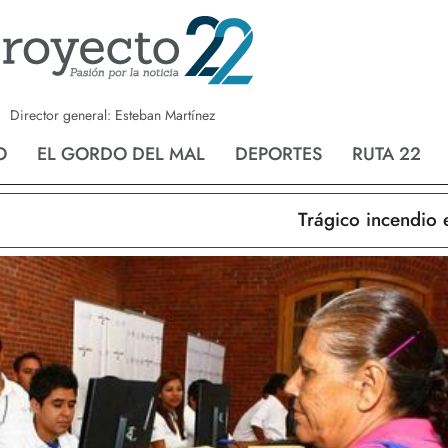
a
Nvo. Laredo
San Fernando
Director general: Esteban Martínez
O
EL GORDO DEL MAL
DEPORTES
RUTA 22
Trágico incendio en N