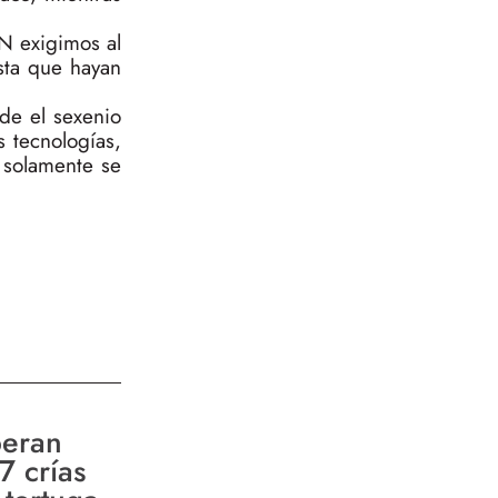
AN exigimos al
sta que hayan
de el sexenio
 tecnologías,
y solamente se
beran
7 crías