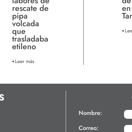
labores de
de
rescate de
en
pipa
Ta
volcada
que
Le
trasladaba
etileno
Leer más
S
Nombre:
Correo: