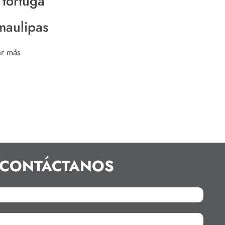
 tortuga
maulipas
er más
CONTÁCTANOS