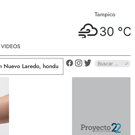
Matamoros
Tampico
33 °
C
30 °
C
VIDEOS
vo Laredo, hondureño muere calcinado