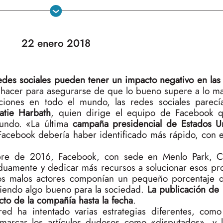
22 enero 2018
edes sociales pueden tener un impacto negativo en la
 hacer para asegurarse de que lo bueno supere a lo ma
iones en todo el mundo, las redes sociales parecía
atie Harbath
, quien dirige el equipo de Facebook q
mundo. «La última
campaña presidencial de Estados 
acebook debería haber identificado más rápido, con e
re de 2016, Facebook, con sede en Menlo Park, Cal
rduamente y dedicar más recursos a solucionar esos pr
os malos actores componían un pequeño porcentaje d
ciendo algo bueno para la sociedad.
La publicación de
cto de la compañía hasta la fecha
.
a red ha intentado varias estrategias diferentes, como
arcar los artículos dudosos como «disputados», y 