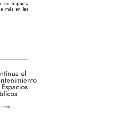
ar un impacto
se más en las
ntinua el
ntenimiento
 Espacios
blicos
er más