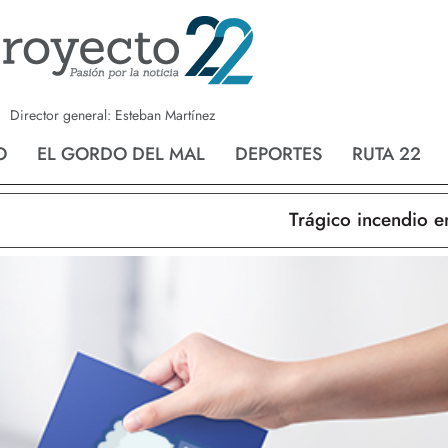
a
Nvo. Laredo
San Fernando
Director general: Esteban Martínez
O
EL GORDO DEL MAL
DEPORTES
RUTA 22
Trágico incendio en Nue