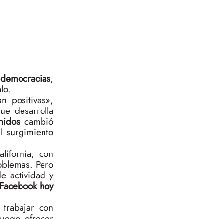
s democracias
,
lo.
n positivas»,
ue desarrolla
Unidos
cambió
l surgimiento
ifornia, con
oblemas. Pero
e actividad y
 Facebook hoy
 trabajar con
luego ofrecer