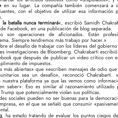
s»
en su lugar. La compañía también comenzará a s
fuentes, con el objetivo de utilizar esa información p
s.
s,
la batalla nunca terminará
«, escribió Samidh Chakrab
 de Facebook, en una publicación de blog separada.
 son operaciones de aficionados. Están profesi
stema. Siempre tendremos más trabajo por hacer.»
re el desafío de trabajar con los líderes del gobierno
es investigaciones de Bloomberg. Chakrabarti escribió
ebook que después de publicar un video crítico con el
umplimiento de impuestos.
es más abiertas» que «escriben mensajes de odio que
unitarios sea un desafío», reconoció Chakrabarti. 
 nuestra plataforma ya que las vemos como informaci
n saber». Eso es similar al razonamiento utilizado p
 Trump que potencialmente violan sus políticas.
des sociales pueden no ser buenas para la democrac
mpresa, en el que se señaló que consumir «pasivamen
ntal.
g
, ha estado tratando de evaluar los puntos ciegos d