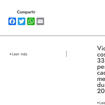
Compartir
Facebook
Twitter
WhatsApp
Email
Vi
co
Leer más
33
pe
ca
me
du
20
Le