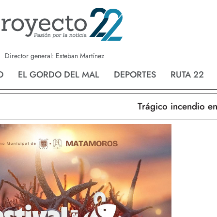
a
Nvo. Laredo
San Fernando
Director general: Esteban Martínez
O
EL GORDO DEL MAL
DEPORTES
RUTA 22
Trágico incendio en Nu