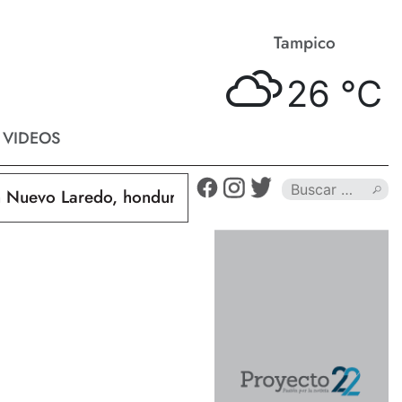
Matamoros
Tampico
27 °
C
26 °
C
VIDEOS
evo Laredo, hondureño muere calcinado