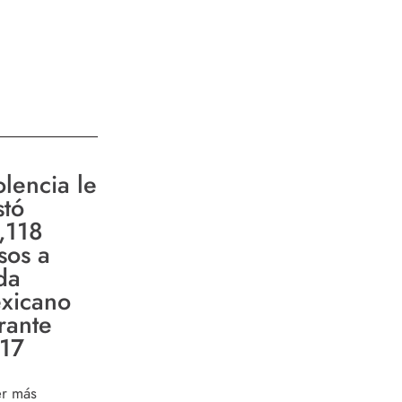
olencia le
stó
,118
sos a
da
xicano
rante
17
er más