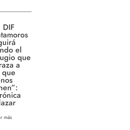
l DIF
tamoros
guirá
endo el
fugio que
raza a
s que
nos
enen”:
rónica
lazar
er más