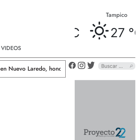
Matamoros
Tampico
26 °
C
27 °
C
VIDEOS
 Nuevo Laredo, hondureño muere calcinado