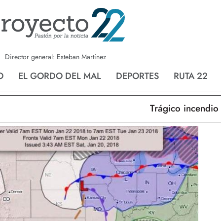
a
Nvo. Laredo
San Fernando
Director general: Esteban Martínez
O
EL GORDO DEL MAL
DEPORTES
RUTA 22
Trágico incendio en