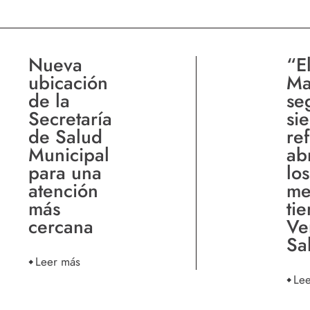
Nueva
“E
ubicación
Ma
de la
se
Secretaría
si
de Salud
re
Municipal
ab
para una
lo
atención
me
más
ti
cercana
Ve
Sa
Leer más
Le