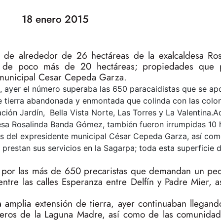
18 enero 2015
de alrededor de 26 hectáreas de la exalcaldesa Ro
e de poco más de 20 hectáreas; propiedades que 
e municipal Cesar Cepeda Garza.
o, ayer el número superaba las 650 paracaidistas que se a
e tierra abandonada y enmontada que colinda con las coloni
ación Jardín, Bella Vista Norte, Las Torres y La Valentina.
desa Rosalinda Banda Gómez, también fueron irrumpidas 10 
as del expresidente municipal César Cepeda Garza, así com
restan sus servicios en la Sagarpa; toda esta superficie d
 por las más de 650 precaristas que demandan un ped
entre las calles Esperanza entre Delfín y Padre Mier, 
ta amplia extensión de tierra, ayer continuaban llegan
ueros de la Laguna Madre, así como de las comunidad