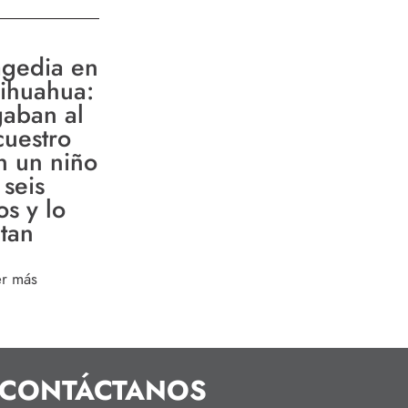
agedia en
ihuahua:
gaban al
cuestro
n un niño
 seis
os y lo
tan
er más
CONTÁCTANOS