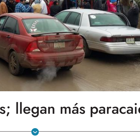
s; llegan más paracai