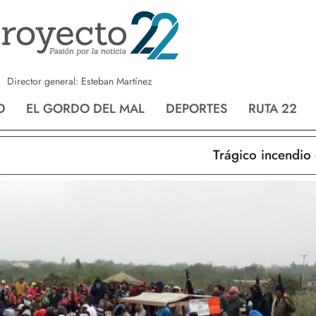
a
Nvo. Laredo
San Fernando
Director general: Esteban Martínez
O
EL GORDO DEL MAL
DEPORTES
RUTA 22
Trágico incendio en N