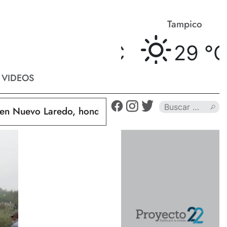
Matamoros
Tampico
29 °
C
29 °
C
VIDEOS
uevo Laredo, hondureño muere calcinado