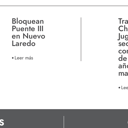
Bloquean
Tr
Puente III
Ch
en Nuevo
Ju
Laredo
se
co
de
Leer más
añ
ma
Le
S