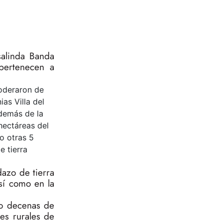
salinda Banda
pertenecen a
poderaron de
as Villa del
Además de la
hectáreas del
o otras 5
e tierra
azo de tierra
así como en la
do decenas de
es rurales de