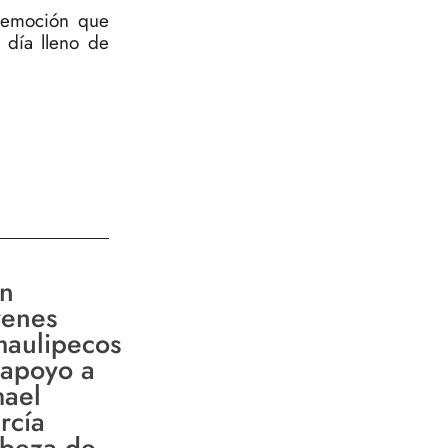
a emoción que
 día lleno de
n
venes
maulipecos
 apoyo a
mael
rcía
beza de