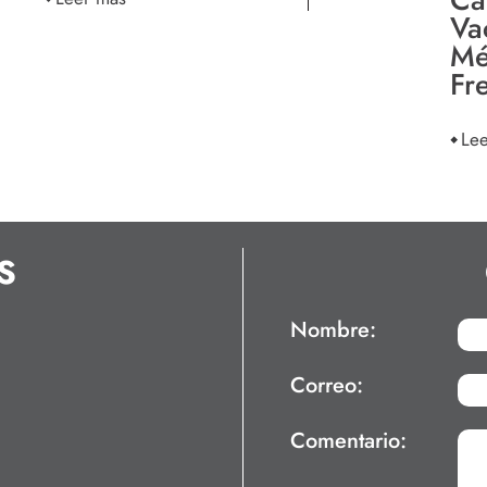
Va
Mé
Fr
Le
S
Nombre:
Correo:
Comentario: