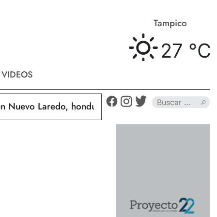
Matamoros
Tampico
26 °
C
27 °
C
VIDEOS
Nuevo Laredo, hondureño muere calcinado