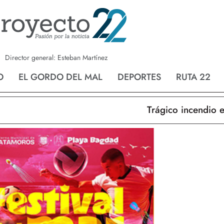
a
Nvo. Laredo
San Fernando
Director general: Esteban Martínez
O
EL GORDO DEL MAL
DEPORTES
RUTA 22
Trágico incendio en 