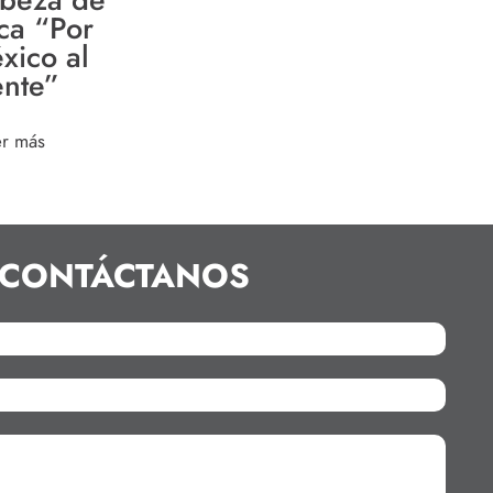
ca “Por
xico al
ente”
er más
CONTÁCTANOS