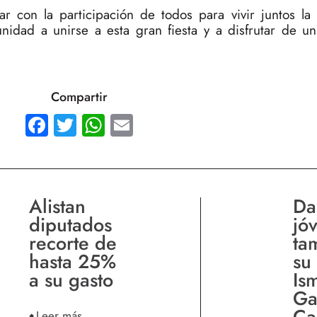
r con la participación de todos para vivir juntos l
nidad a unirse a esta gran fiesta y a disfrutar de un
Compartir
Facebook
Twitter
WhatsApp
Email
Alistan
Da
diputados
jó
recorte de
ta
hasta 25%
su
a su gasto
Is
Ga
Ca
Leer más