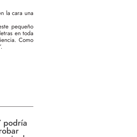
en la cara una
 este pequeño
letras en toda
diencia. Como
”.
 podría
robar