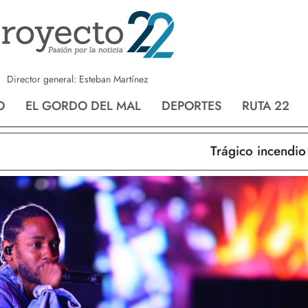
a
Nvo. Laredo
San Fernando
Director general: Esteban Martínez
O
EL GORDO DEL MAL
DEPORTES
RUTA 22
Trágico incendio en N