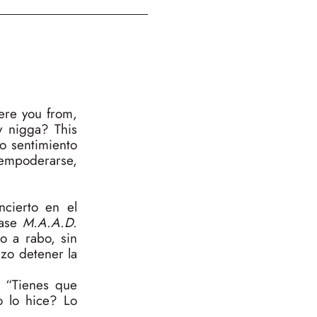
ere you from,
 nigga? This
to sentimiento
 empoderarse,
cierto en el
tase
M.A.A.D.
 a rabo, sin
zo detener la
 “Tienes que
no lo hice? Lo