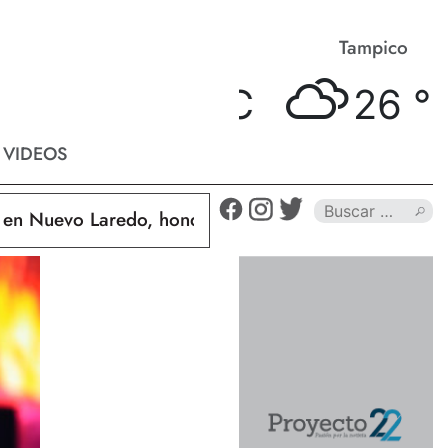
Matamoros
Tampico
27 °
C
26 °
C
VIDEOS
uevo Laredo, hondureño muere calcinado