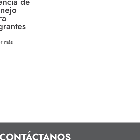
cencia de
nejo
ra
grantes
er más
CONTÁCTANOS