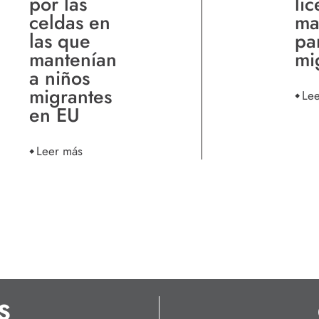
por las
li
celdas en
ma
las que
pa
mantenían
mi
a niños
migrantes
Le
en EU
Leer más
S