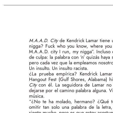
M.A.A.D. City
de Kendrick Lamar tiene u
nigga? Fuck who you know, where you
M.A.A.D. city I run, my nigga”. Incluso 
de culpa: la palabra con ‘n’ quizás hay
pero cada vez que la empleamos nosotro
Un insulto. Un insulto racista.
¿La prueba empírica? Kendrick Lamar
Hangout Fest (Gulf Shores, Alabama) hi
City
con él. La seguidora de Lamar no s
dejarse por el camino palabra alguna. V
música.
“¿No te ha molado, hermano? ¿Qué te 
omitir tan solo una palabra de la letra,
siento mucho, pero es que estoy acostumbr