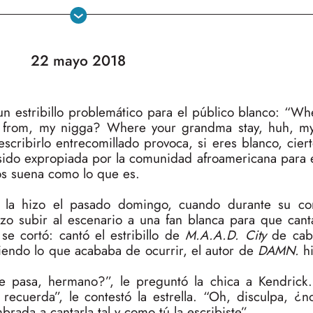
22 mayo 2018
n estribillo problemático para el público blanco: “Wh
 from, my nigga? Where your grandma stay, huh, my
escribirlo entrecomillado provoca, si eres blanco, cier
a sido expropiada por la comunidad afroamericana para
s suena como lo que es.
 la hizo el pasado domingo, cuando durante su con
zo subir al escenario a una fan blanca para que can
e cortó: cantó el estribillo de
M.A.A.D. City
de cabo
iendo lo que acababa de ocurrir, el autor de
DAMN.
hi
pasa, hermano?”, le preguntó la chica a Kendrick.
 recuerda”, le contestó la estrella. “Oh, disculpa, ¿
ada a cantarla tal y como tú la escribiste”.