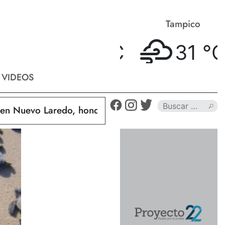
Matamoros
Tampico
33 °
C
31 °
C
VIDEOS
Nuevo Laredo, hondureño muere calcinado