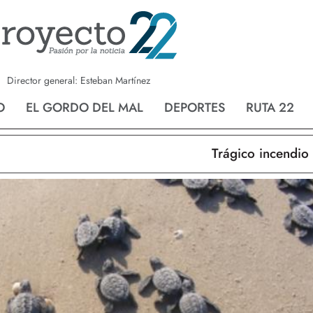
a
Nvo. Laredo
San Fernando
Director general: Esteban Martínez
O
EL GORDO DEL MAL
DEPORTES
RUTA 22
Trágico incendio en 