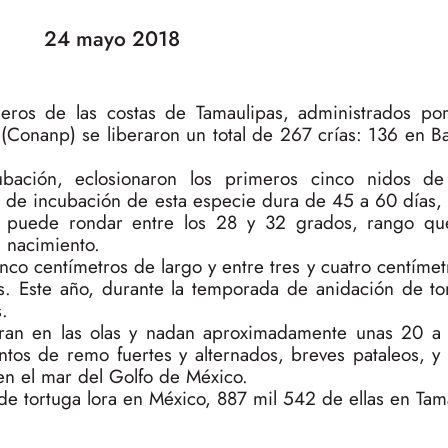
24 mayo 2018
ros de las costas de Tamaulipas, administrados por
(Conanp) se liberaron un total de 267 crías: 136 en Ba
ación, eclosionaron los primeros cinco nidos de 
do de incubación de esta especie dura de 45 a 60 días
e puede rondar entre los 28 y 32 grados, rango qu
u nacimiento.
inco centímetros de largo y entre tres y cuatro centíme
 Este año, durante la temporada de anidación de tor
.
ntran en las olas y nadan aproximadamente unas 20 a
tos de remo fuertes y alternados, breves pataleos, y 
 en el mar del Golfo de México.
de tortuga lora en México, 887 mil 542 de ellas en Tam