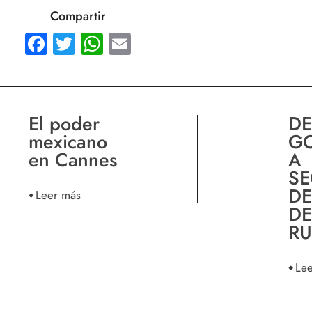
Compartir
Facebook
Twitter
WhatsApp
Email
El poder
DE
mexicano
G
en Cannes
A
SE
DE
Leer más
DE
RU
Le