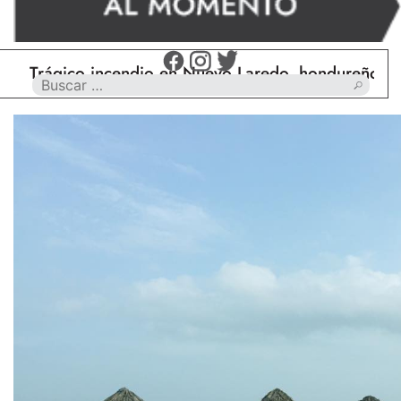
Trágico incendio en Nuevo Laredo, hondureño muere