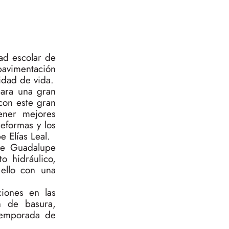
ad escolar de
pavimentación
idad de vida.
para una gran
con este gran
ener mejores
eformas y los
 Elías Leal.
lle Guadalupe
o hidráulico,
 ello con una
iones en las
ón de basura,
 temporada de