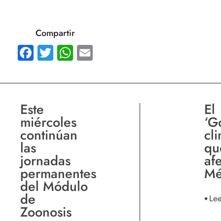
Compartir
Facebook
Twitter
WhatsApp
Email
Este
El
miércoles
‘Go
continúan
cl
las
qu
jornadas
afe
permanentes
Mé
del Módulo
de
Le
Zoonosis