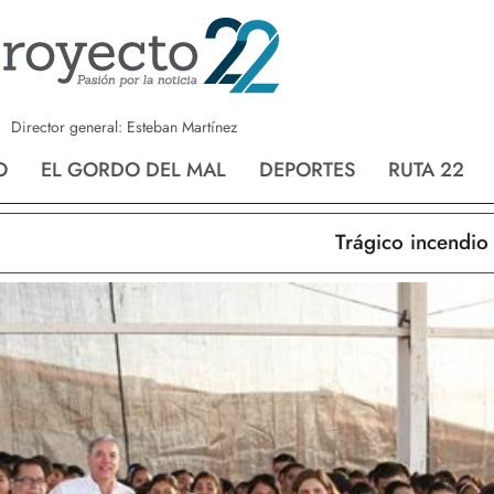
a
Nvo. Laredo
San Fernando
Director general: Esteban Martínez
O
EL GORDO DEL MAL
DEPORTES
RUTA 22
Trágico incendio en N