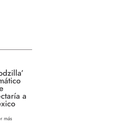
dzilla’
imático
e
ctaría a
xico
er más