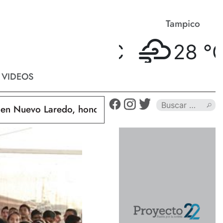
Matamoros
Tampico
28 °
C
28 °
C
VIDEOS
uevo Laredo, hondureño muere calcinado