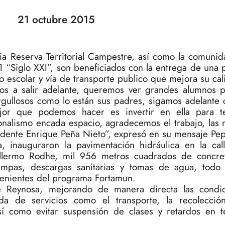
21 octubre 2015
ia Reserva Territorial Campestre, así como la comunid
 “Siglo XXI”, son beneficiados con la entrega de una 
o escolar y vía de transporte publico que mejora su cal
s a salir adelante, queremos ver grandes alumnos 
rgullosos como lo están sus padres, sigamos adelante 
jor que podemos hacer es invertir en ella para t
nalismo encada espacio, agradecemos el trabajo, las r
idente Enrique Peña Nieto”, expresó en su mensaje Pepe
, inauguraron la pavimentación hidráulica en la ca
uillermo Rodhe, mil 956 metros cuadrados de concret
ampas, descargas sanitarias y tomas de agua, todo
venientes del programa Fortamun.
e Reynosa, mejorando de manera directa las condic
ida de servicios como el transporte, la recolecci
sí como evitar suspensión de clases y retardos en