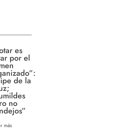
otar es
tar por el
imen
ganizado”:
lipe de la
uz;
umildes
ro no
ndejos”
er más