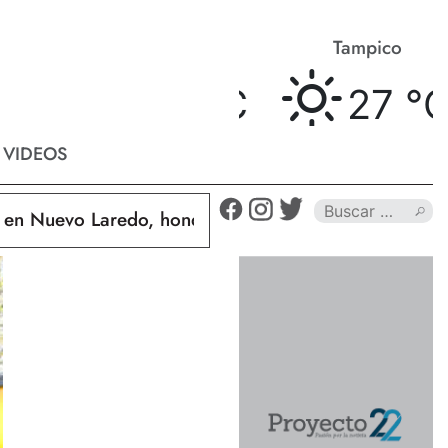
Matamoros
Tampico
27 °
C
27 °
C
VIDEOS
Nuevo Laredo, hondureño muere calcinado