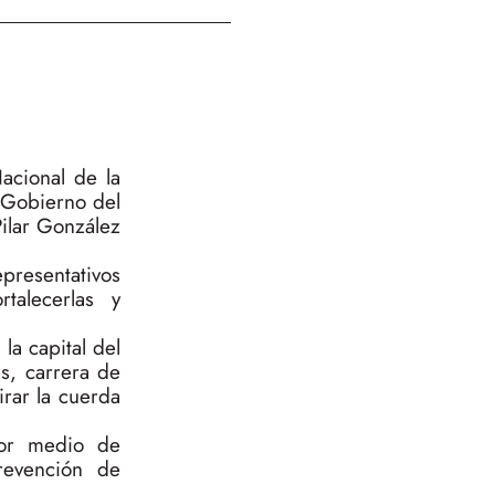
acional de la
l Gobierno del
ilar González
epresentativos
rtalecerlas y
la capital del
es, carrera de
irar la cuerda
por medio de
prevención de