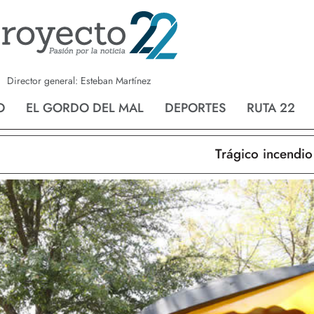
a
Nvo. Laredo
San Fernando
Director general: Esteban Martínez
O
EL GORDO DEL MAL
DEPORTES
RUTA 22
Trágico incendio en 