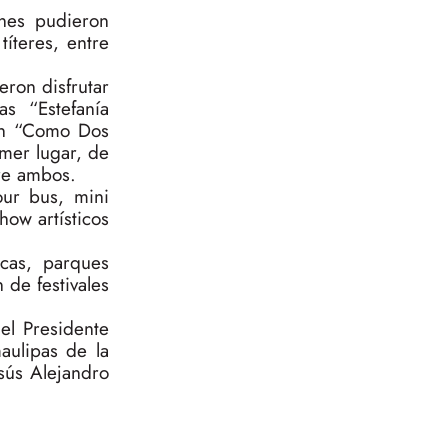
enes pudieron
títeres, entre
eron disfrutar
s “Estefanía
men “Como Dos
imer lugar, de
tre ambos.
our bus, mini
how artísticos
icas, parques
 de festivales
el Presidente
aulipas de la
sús Alejandro