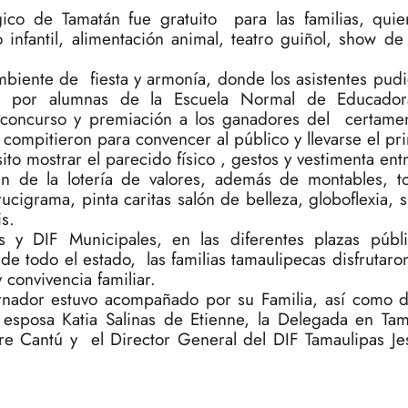
gico de Tamatán fue gratuito para las familias, qui
 infantil, alimentación animal, teatro guiñol, show de 
mbiente de fiesta y armonía, donde los asistentes pudi
a por alumnas de la Escuela Normal de Educadora
l concurso y premiación a los ganadores del certa
ompitieron para convencer al público y llevarse el pr
o mostrar el parecido físico , gestos y vestimenta en
én de la lotería de valores, además de montables, t
rucigrama, pinta caritas salón de belleza, globoflexia, s
s.
 y DIF Municipales, en las diferentes plazas públ
 de todo el estado, las familias tamaulipecas disfrutaron
y convivencia familiar.
ernador estuvo acompañado por su Familia, así como d
 esposa Katia Salinas de Etienne, la Delegada en Tam
e Cantú y el Director General del DIF Tamaulipas Je