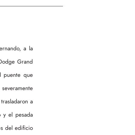
ernando, a la
a Dodge Grand
l puente que
n severamente
 trasladaron a
o y el pesada
s del edificio