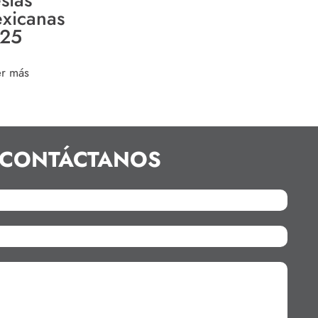
xicanas
25
er más
CONTÁCTANOS