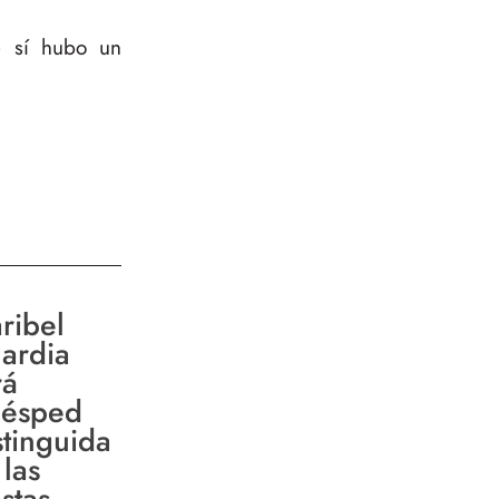
e sí hubo un
ribel
ardia
rá
ésped
stinguida
 las
stas