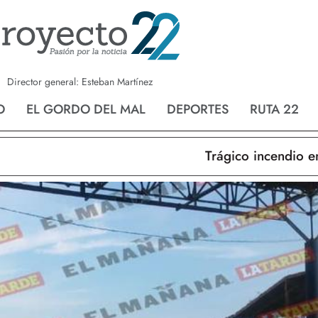
a
Nvo. Laredo
San Fernando
Director general: Esteban Martínez
O
EL GORDO DEL MAL
DEPORTES
RUTA 22
Trágico incendio en N