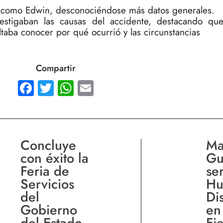
do como Edwin, desconociéndose más datos generales.
estigaban las causas del accidente, destacando qu
taba conocer por qué ocurrió y las circunstancias
Compartir
Facebook
Twitter
WhatsApp
Email
Concluye
Ma
con éxito la
Gu
Feria de
se
Servicios
Hu
del
Di
Gobierno
en
del Estado
Fie