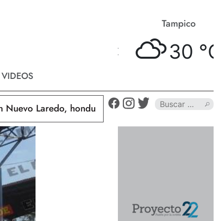
Matamoros
Tampico
31 °
C
30 °
C
VIDEOS
uevo Laredo, hondureño muere calcinado