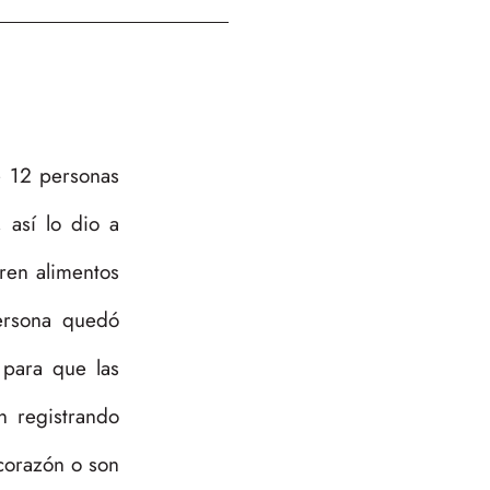
e 12 personas
 así lo dio a
ren alimentos
ersona quedó
 para que las
n registrando
corazón o son