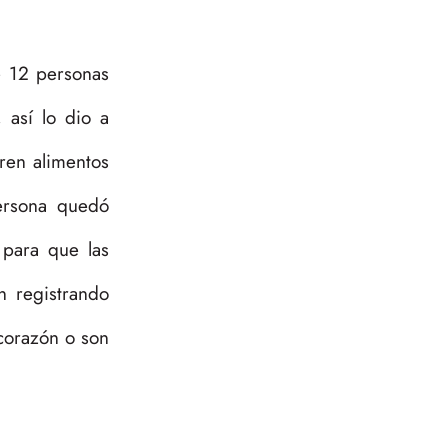
e 12 personas
 así lo dio a
ren alimentos
ersona quedó
 para que las
n registrando
corazón o son