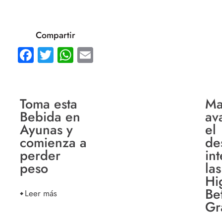
Compartir
Facebook
Twitter
WhatsApp
Email
Toma esta
Ma
Bebida en
av
Ayunas y
el
comienza a
de
perder
in
peso
las
Hig
Be
Leer más
Gr