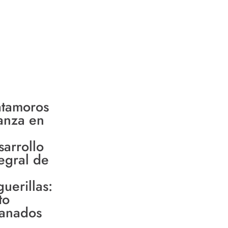
tamoros
anza en
sarrollo
tegral de
uerillas:
to
anados