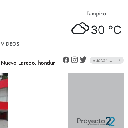
Matamoros
Tampico
33 °
C
30 °
C
VIDEOS
aredo, hondureño muere calcinado