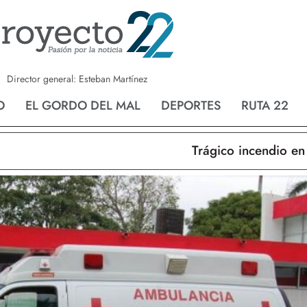
a
Nvo. Laredo
San Fernando
Director general: Esteban Martínez
O
EL GORDO DEL MAL
DEPORTES
RUTA 22
Trágico incendio en Nuevo L