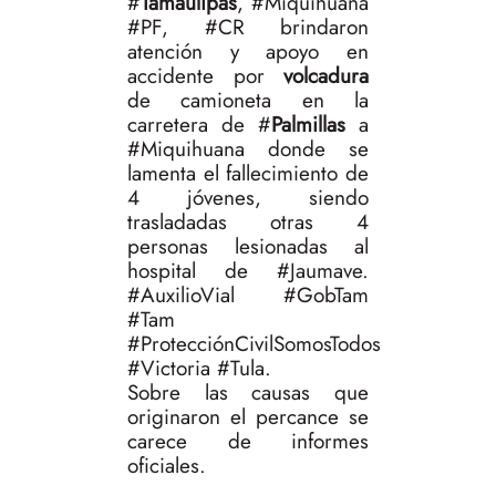
#
Tamaulipas
, #Miquihuana
#PF, #CR brindaron
atención y apoyo en
accidente por
volcadura
de camioneta en la
carretera de #
Palmillas
a
#Miquihuana donde se
lamenta el fallecimiento de
4 jóvenes, siendo
trasladadas otras 4
personas lesionadas al
hospital de #Jaumave.
#AuxilioVial #GobTam
#Tam
#ProtecciónCivilSomosTodos
#Victoria #Tula.
Sobre las causas que
originaron el percance se
carece de informes
oficiales.