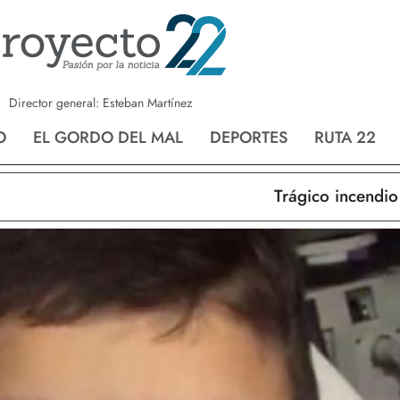
a
Nvo. Laredo
San Fernando
Director general: Esteban Martínez
O
EL GORDO DEL MAL
DEPORTES
RUTA 22
Trágico incendio en 