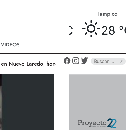
Matamoros
Tampico
28 °
C
28 °
C
VIDEOS
Nuevo Laredo, hondureño muere calcinado