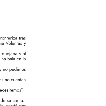
onteriza tras
nia Voluntad y
 quejaba y al
una bala en la
 y no pudimos
es no cuentan
ecesitemos” ,
de su carita.
la, corrió por