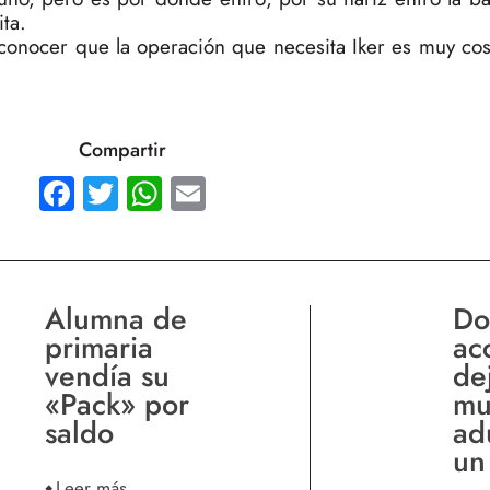
ta.
onocer que la operación que necesita Iker es muy cost
Compartir
Facebook
Twitter
WhatsApp
Email
Alumna de
Do
primaria
ac
vendía su
de
«Pack» por
mu
saldo
ad
un
Leer más