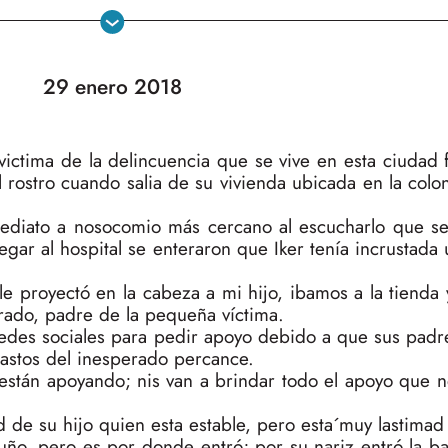
29 enero 2018
ctima de la delincuencia que se vive en esta ciudad fr
 rostro cuando salia de su vivienda ubicada en la colo
ediato a nosocomio más cercano al escucharlo que se
gar al hospital se enteraron que Iker tenía incrustada 
e proyectó en la cabeza a mi hijo, ibamos a la tienda
Prado, padre de la pequeña víctima.
 redes sociales para pedir apoyo debido a que sus padr
 gastos del inesperado percance.
están apoyando; nis van a brindar todo el apoyo que n
 de su hijo quien esta estable, pero esta´muy lastimad 
ño, pero es por donde entró; por su nariz entró la ba