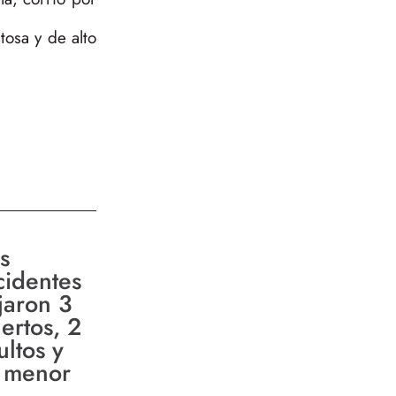
osa y de alto
s
cidentes
jaron 3
ertos, 2
ultos y
 menor