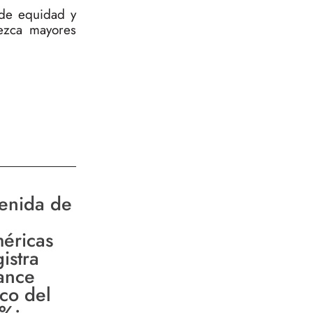
 de equidad y
rezca mayores
enida de
éricas
istra
ance
ico del
%;