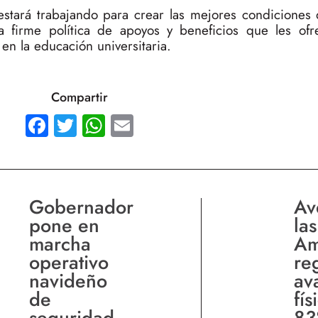
estará trabajando para crear las mejores condiciones
a firme política de apoyos y beneficios que les of
n la educación universitaria.
Compartir
Facebook
Twitter
WhatsApp
Email
Gobernador
Av
pone en
las
marcha
Am
operativo
reg
navideño
av
de
fís
seguridad
83