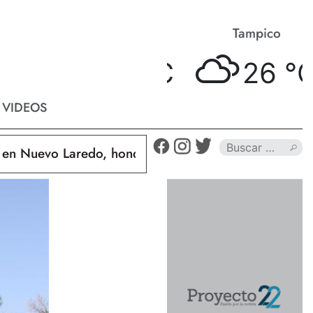
Matamoros
Tampico
25 °
C
26 °
C
VIDEOS
Nuevo Laredo, hondureño muere calcinado