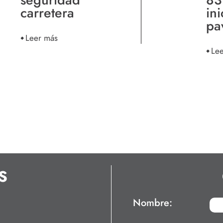
carretera
ini
pa
Leer más
Le
S
Nombre: