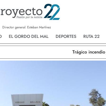
a
Nvo. Laredo
San Fernando
Director general: Esteban Martínez
O
EL GORDO DEL MAL
DEPORTES
RUTA 22
Trágico incendio en 