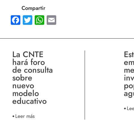
Compartir
Facebook
Twitter
WhatsApp
Email
La CNTE
Es
hará foro
em
de consulta
me
sobre
in
nuevo
po
modelo
ag
educativo
Le
Leer más