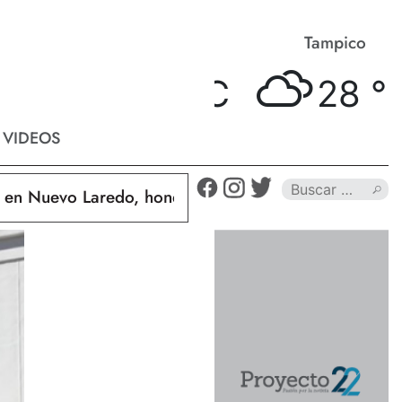
Matamoros
Tampico
26 °
C
28 °
C
VIDEOS
Nuevo Laredo, hondureño muere calcinado