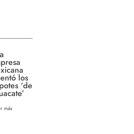
ta
presa
xicana
ventó los
potes ‘de
uacate’
er más