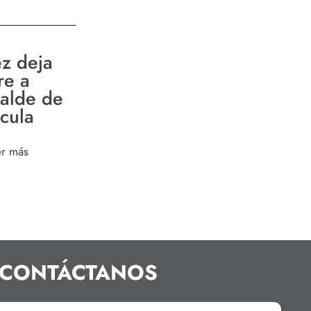
ez deja
re a
calde de
cula
er más
CONTÁCTANOS