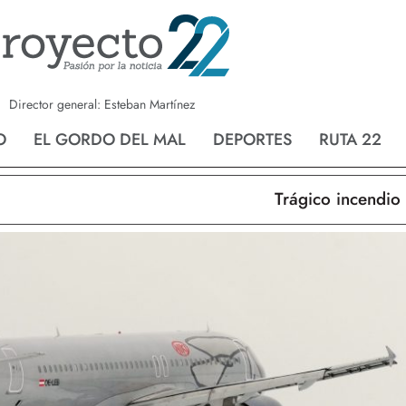
a
Nvo. Laredo
San Fernando
Director general: Esteban Martínez
O
EL GORDO DEL MAL
DEPORTES
RUTA 22
Trágico incendio en 