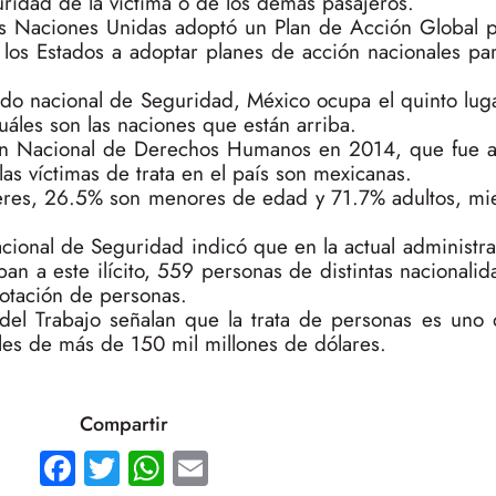
ridad de la víctima o de los demás pasajeros.
as Naciones Unidas adoptó un Plan de Acción Global 
 los Estados a adoptar planes de acción nacionales pa
do nacional de Seguridad, México ocupa el quinto lug
áles son las naciones que están arriba.
ión Nacional de Derechos Humanos en 2014, que fue a
as víctimas de trata en el país son mexicanas.
ujeres, 26.5% son menores de edad y 71.7% adultos, mi
ional de Seguridad indicó que en la actual administra
n a este ilícito, 559 personas de distintas nacionali
lotación de personas.
del Trabajo señalan que la trata de personas es uno d
les de más de 150 mil millones de dólares.
Compartir
Facebook
Twitter
WhatsApp
Email