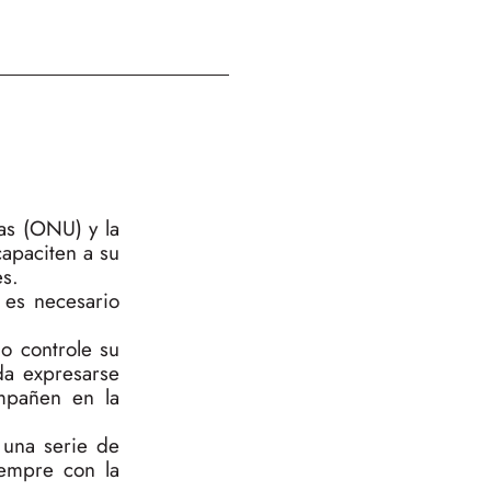
as (ONU) y la
capaciten a su
es.
 es necesario
o controle su
da expresarse
ompañen en la
n una serie de
iempre con la