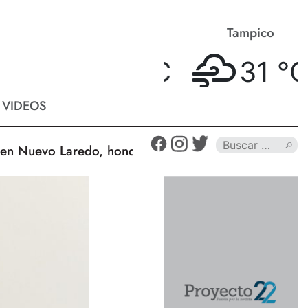
Matamoros
Tampico
33 °
C
31 °
C
VIDEOS
Nuevo Laredo, hondureño muere calcinado