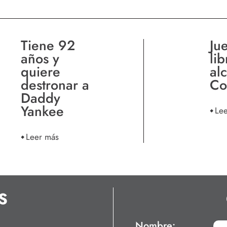
Tiene 92
Ju
años y
lib
quiere
al
destronar a
Co
Daddy
Yankee
Le
Leer más
S
Nombre: