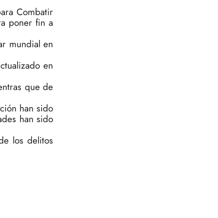
para Combatir
ra poner fin a
ar mundial en
ctualizado en
entras que de
ción han sido
dades han sido
e los delitos