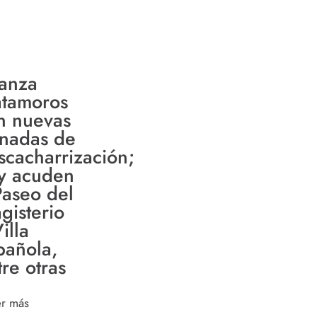
anza
tamoros
n nuevas
rnadas de
scacharrización;
y acuden
Paseo del
gisterio
illa
pañola,
tre otras
er más