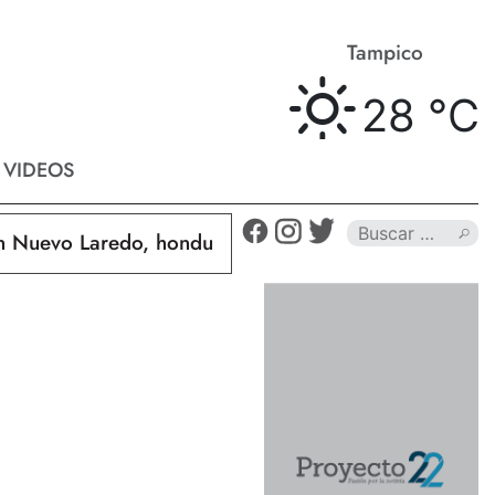
Matamoros
Tampico
28 °
C
28 °
C
VIDEOS
 Laredo, hondureño muere calcinado