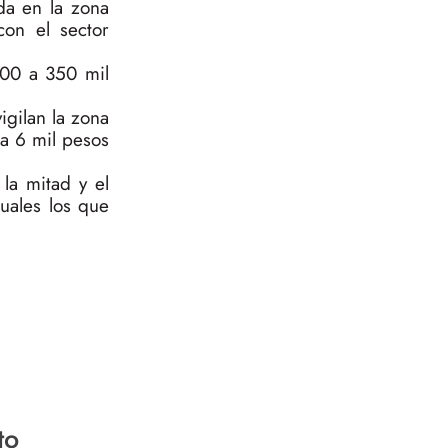
da en la zona
on el sector
300 a 350 mil
gilan la zona
ga 6 mil pesos
la mitad y el
uales los que
to