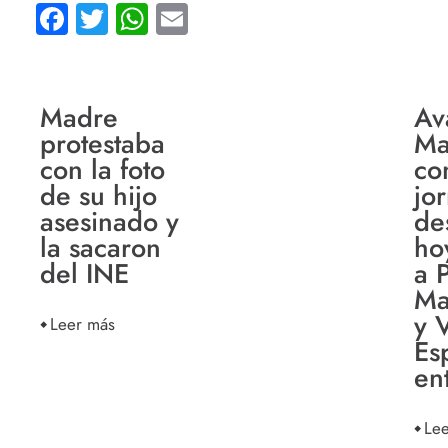
Facebook
Twitter
WhatsApp
Email
Madre
Av
protestaba
Ma
con la foto
co
de su hijo
jo
asesinado y
de
la sacaron
ho
del INE
a 
Ma
y V
Leer más
Es
en
Le