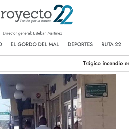
a
Nvo. Laredo
San Fernando
Director general: Esteban Martínez
O
EL GORDO DEL MAL
DEPORTES
RUTA 22
Trágico incendio en Nuevo