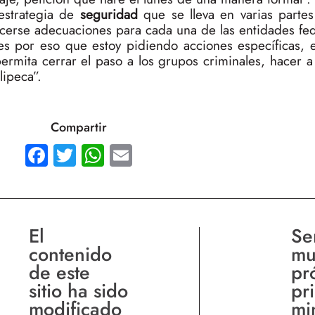
estrategia de
seguridad
que se lleva en varias partes
cerse adecuaciones para cada una de las entidades fed
 es por eso que estoy pidiendo acciones específicas, 
rmita cerrar el paso a los grupos criminales, hacer a
lipeca”.
Compartir
Facebook
Twitter
WhatsApp
Email
El
Se
contenido
mu
de este
pr
sitio ha sido
pr
modificado
mi