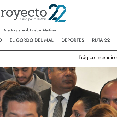
a
Nvo. Laredo
San Fernando
Director general: Esteban Martínez
O
EL GORDO DEL MAL
DEPORTES
RUTA 22
Trágico incendio en N