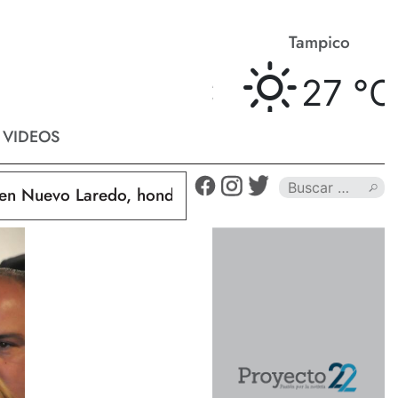
Matamoros
Tampico
26 °
C
27 °
C
VIDEOS
uevo Laredo, hondureño muere calcinado