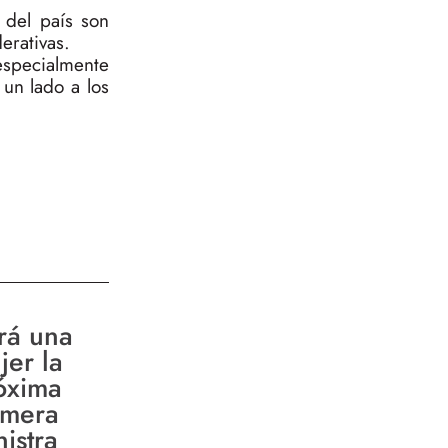
 del país son
erativas.
especialmente
 un lado a los
rá una
jer la
óxima
imera
nistra