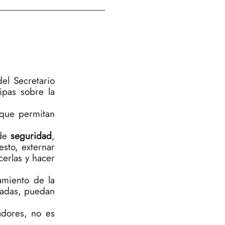
el Secretario
ipas sobre la
 que permitan
 de
seguridad
,
sto, externar
cerlas y hacer
amiento de la
madas, puedan
adores, no es