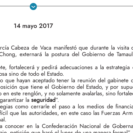
14 mayo 2017
rcía Cabeza de Vaca manifestó que durante la visita d
hong, externará la postura del Gobierno de Tamaul
te, fortalecerá y pedirá adecuaciones a la estrategia
osa sino de todo el Estado.
to que hayan aceptado tener la reunión del gabinete
sición que tiene el Gobierno del Estado, y por supue
 en este renglón, y no solamente avalarlas, sino fortale
garantizar la
seguridad
”.
ategias como cerrarle el paso a los medios de financi
fícil que las autoridades, en este caso las Fuerzas Ar
al.
di a conocer en la Confederación Nacional de Gobern
je, petición que haré el lunes de una manera formal”.