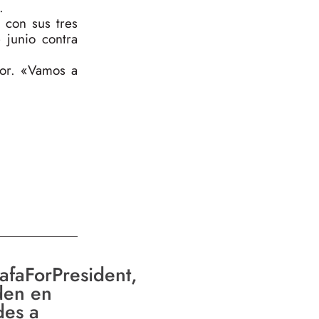
.
 con sus tres
 junio contra
dor. «Vamos a
afaForPresident,
den en
des a