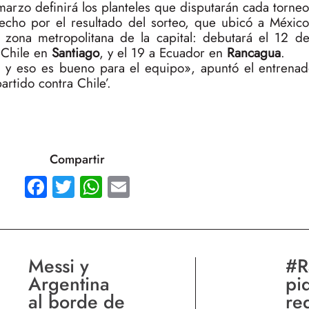
arzo definirá los planteles que disputarán cada torneo
fecho por el resultado del sorteo, que ubicó a México
zona metropolitana de la capital: debutará el 12 de
a Chile en
Santiago
, y el 19 a Ecuador en
Rancagua
.
, y eso es bueno para el equipo», apuntó el entrena
rtido contra Chile’.
Compartir
Facebook
Twitter
WhatsApp
Email
Messi y
#R
Argentina
pi
al borde de
re