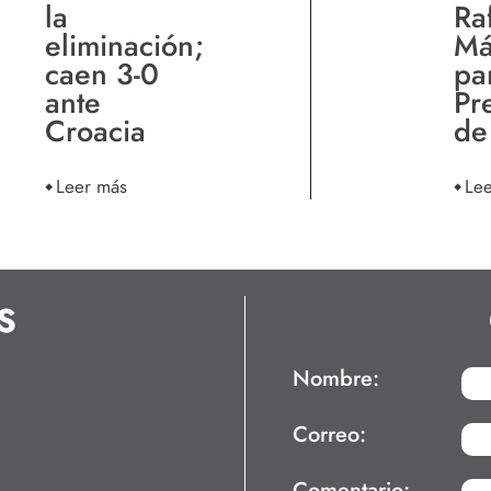
la
Ra
eliminación;
Má
caen 3-0
pa
ante
Pr
Croacia
de
Leer más
Le
S
Nombre:
Correo:
Comentario: