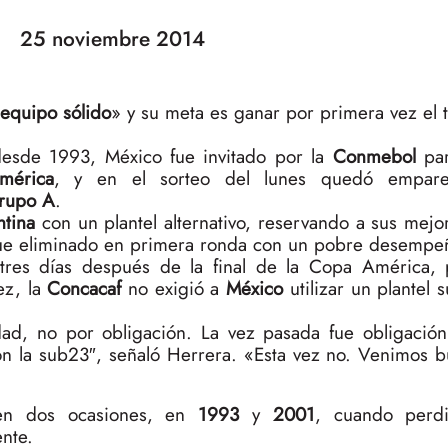
25 noviembre 2014
equipo sólido
» y su meta es ganar por primera vez el 
esde 1993, México fue invitado por la
Conmebol
pa
mérica
, y en el sorteo del lunes quedó empare
rupo A
.
tina
con un plantel alternativo, reservando a sus mejo
fue eliminado en primera ronda con un pobre desempe
tres días después de la final de la Copa América, 
ez, la
Concacaf
no exigió a
México
utilizar un plantel 
dad, no por obligación. La vez pasada fue obligación
n la sub23″, señaló Herrera. «Esta vez no. Venimos bu
n dos ocasiones, en
1993
y
2001
, cuando perdi
nte.