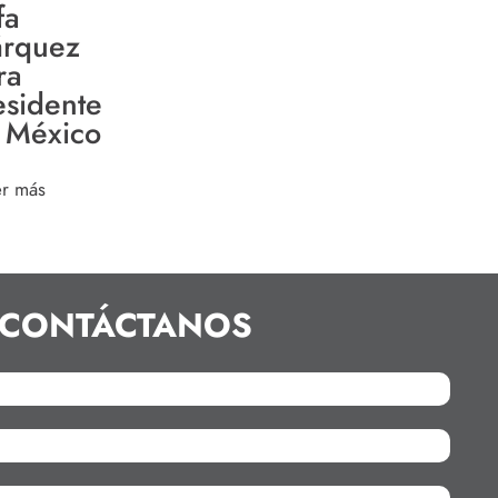
fa
rquez
ra
esidente
 México
er más
CONTÁCTANOS