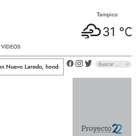
Matamoros
Tampico
33 °
C
31 °
C
VIDEOS
uevo Laredo, hondureño muere calcinado