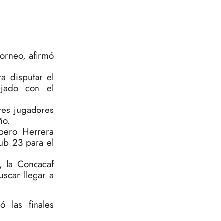
torneo, afirmó
ra disputar el
jado con el
res jugadores
ño.
pero Herrera
sub 23 para el
, la Concacaf
scar llegar a
ó las finales