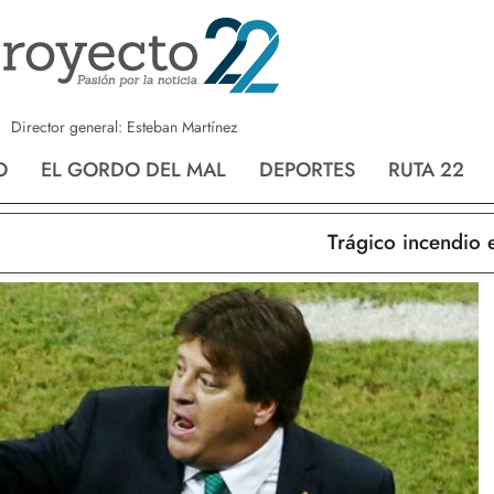
a
Nvo. Laredo
San Fernando
Director general: Esteban Martínez
O
EL GORDO DEL MAL
DEPORTES
RUTA 22
Trágico incendio en N