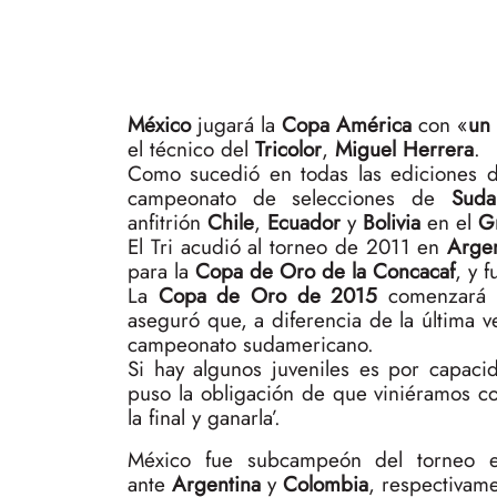
México
jugará la
Copa América
con «
un 
el técnico del
Tricolor
,
Miguel Herrera
.
Como sucedió en todas las ediciones d
campeonato de selecciones de
Suda
anfitrión
Chile
,
Ecuador
y
Bolivia
en el
G
El Tri acudió al torneo de 2011 en
Argen
para la
Copa de Oro de la Concacaf
, y 
La
Copa de Oro de 2015
comenzará 
aseguró que, a diferencia de la última v
campeonato sudamericano.
Si hay algunos juveniles es por capaci
puso la obligación de que viniéramos co
la final y ganarla’.
México fue subcampeón del torneo e
ante
Argentina
y
Colombia
, respectivame