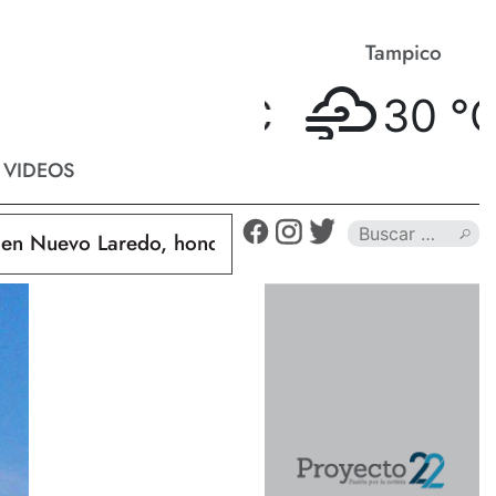
Matamoros
Tampico
32 °
C
30 °
C
VIDEOS
evo Laredo, hondureño muere calcinado