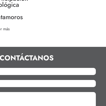
ológica
tamoros
er más
CONTÁCTANOS