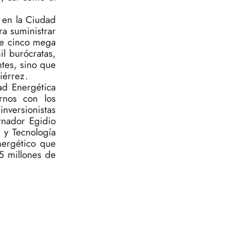
 en la Ciudad
a suministrar
de cinco mega
il burócratas,
ntes, sino que
iérrez.
ad Energética
rnos con los
nversionistas
rnador Egidio
 y Tecnología
nergético que
5 millones de