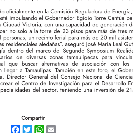
do oficialmente en la Comisión Reguladora de Energía,
 está impulsando el Gobernador Egidio Torre Cantúa par
en Ciudad Victoria, con una capacidad de generación 
cer no solo a la torre de 23 pisos para más de tres m
personas, un recinto ferial para más de 20 mil asiste
as residenciales aledañas”, aseguró José María Leal Gut
ergía dentro del marco del Segundo Symposium Realid
arios de diversas zonas tamaulipecas para vincula
l que buscar alternativas de asociación con los i
en llegar a Tamaulipas. También en este foro, el Gobe
, Director General del Consejo Nacional de Ciencia
ear el Centro de Investigación para el Desarrollo E
specialidades del sector, teniendo una inversión de 21
Compartir
Facebook
Twitter
WhatsApp
Email