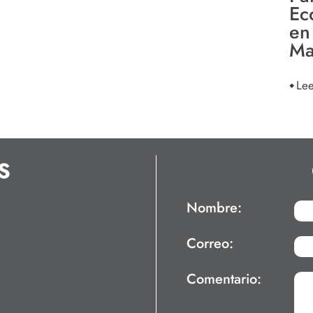
Ec
en
Ma
Le
S
Nombre:
Correo:
Comentario: