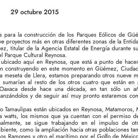
29 octubre 2015
as para la construcción de los Parques Eólicos de G
ve proyectos más en otras diferentes zonas de la Entida
ez, titular de la Agencia Estatal de Energía durante s
l Parque Cultural Reynosa.
r ubicado aquí en Reynosa, que está a punto de hace
stán construyendo en este momento en Güémez, Ciudad 
 la meseta de Llera, estamos preparando otros nueve 
sumarían al resto de los otros cuatro que están en 
e Oaxaca desde hace una década, en tan sólo un a
lcanzándolos y de seguir así muy pronto estaremos co
do Tamaulipas están ubicados en Reynosa, Matamoros,
a watts, los mismos que ya cuentan con el permiso d
almente, se sigue trabajando en el impulso de otr
biente, como la ampliación hacia otras poblaciones ta
Los Ramones y otro el marítimo por el Golfo de México