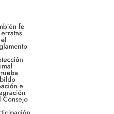
mbién fe
 erratas
 el
glamento
otección
imal
rueba
bildo
eación e
tegración
l Consejo
rticipación