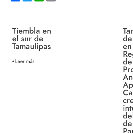
Tiembla en
Ta
el sur de
de
Tamaulipas
en
Re
de
Leer más
Pr
An
Ap
Ca
cr
in
de
de
Pa