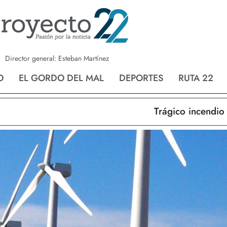
a
Nvo. Laredo
San Fernando
Director general: Esteban Martínez
O
EL GORDO DEL MAL
DEPORTES
RUTA 22
Trágico incendio en Nu