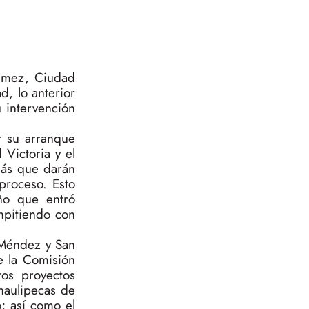
üémez, Ciudad
d, lo anterior
u intervención
r su arranque
Victoria y el
más que darán
proceso. Esto
ño que entró
mpitiendo con
 Méndez y San
e la Comisión
os proyectos
maulipecas de
; así como el