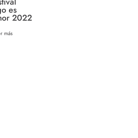
tival
go es
or 2022
er más