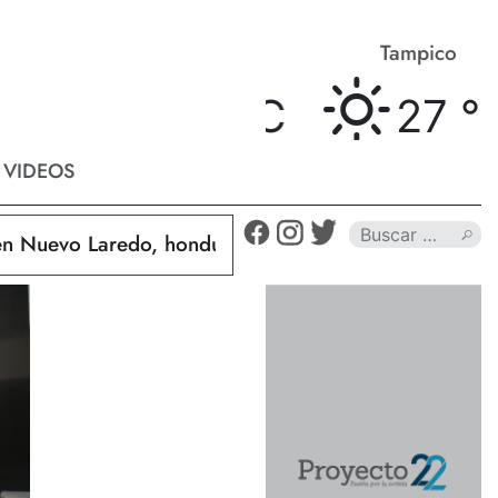
Matamoros
Tampico
27 °
C
27 °
C
VIDEOS
uevo Laredo, hondureño muere calcinado