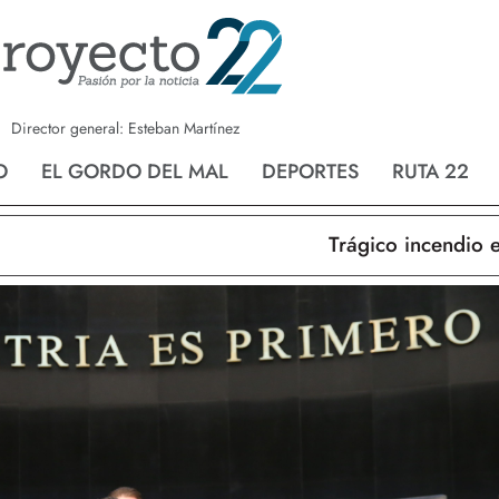
a
Nvo. Laredo
San Fernando
Director general: Esteban Martínez
O
EL GORDO DEL MAL
DEPORTES
RUTA 22
Trágico incendio en N