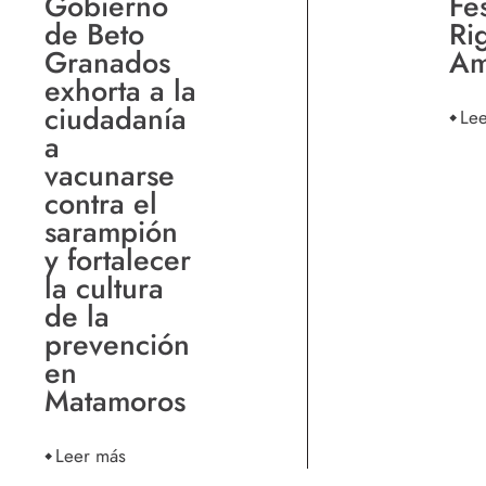
Gobierno
Fes
de Beto
Ri
Granados
Am
exhorta a la
ciudadanía
Le
a
vacunarse
contra el
sarampión
y fortalecer
la cultura
de la
prevención
en
Matamoros
Leer más