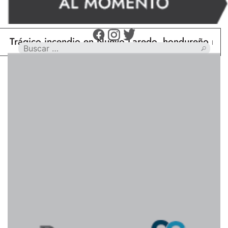
gico incendio en Nuevo Laredo, hondureño muere cal