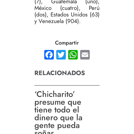
(7), Guatemala (uno),
México (cuatro), Perú
(dos), Estados Unidos (63)
y Venezuela (904).
Compartir
Facebook
Twitter
WhatsApp
Email
RELACIONADOS
‘Chicharito’
presume que
tiene todo el
dinero que la
gente pueda
soñar