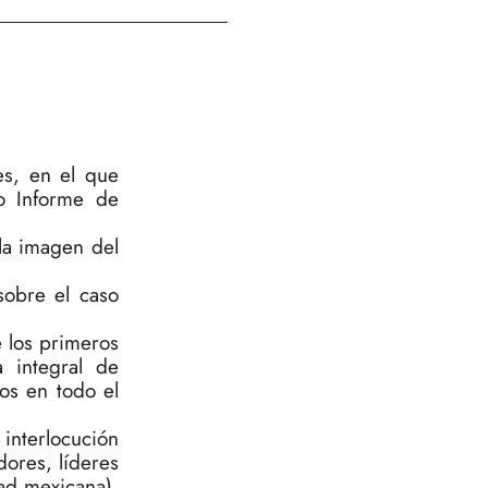
es, en el que
o Informe de
la imagen del
 sobre el caso
 los primeros
a integral de
os en todo el
interlocución
dores, líderes
ad mexicana),