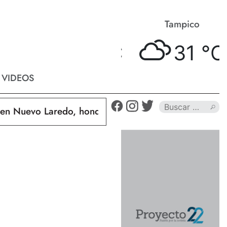
Matamoros
Tampico
30 °
C
31 °
C
VIDEOS
uevo Laredo, hondureño muere calcinado