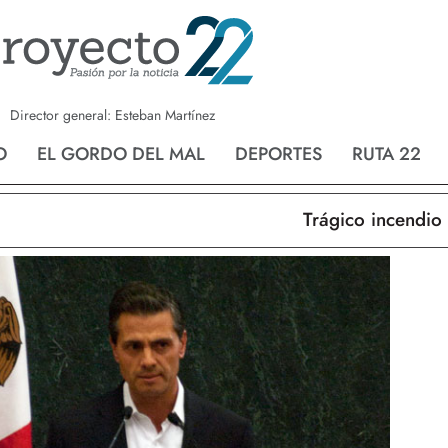
a
Nvo. Laredo
San Fernando
Director general: Esteban Martínez
O
EL GORDO DEL MAL
DEPORTES
RUTA 22
Trágico incendio en N