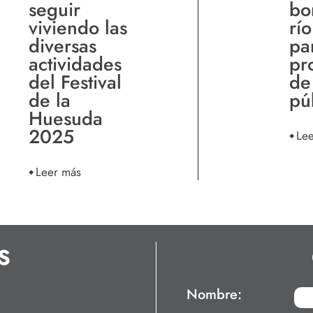
seguir
bo
viviendo las
rí
diversas
pa
actividades
pr
del Festival
de
de la
pú
Huesuda
2025
Le
Leer más
S
Nombre: