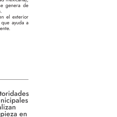
 se genera de
.
n el exterior
o que ayuda a
ente.
toridades
nicipales
alizan
mpieza en