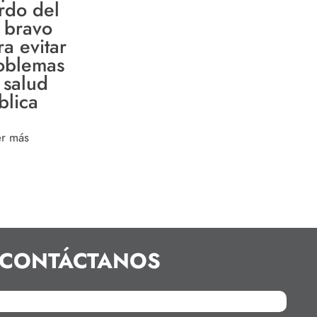
rdo del
o bravo
ra evitar
oblemas
 salud
blica
er más
CONTÁCTANOS