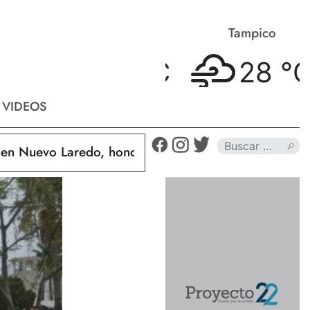
Matamoros
Tampico
28 °
C
28 °
C
VIDEOS
uevo Laredo, hondureño muere calcinado