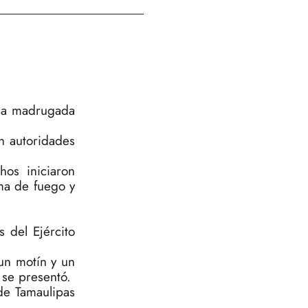
 la madrugada
n autoridades
hos iniciaron
rma de fuego y
s del Ejército
un motín y un
 se presentó.
de Tamaulipas