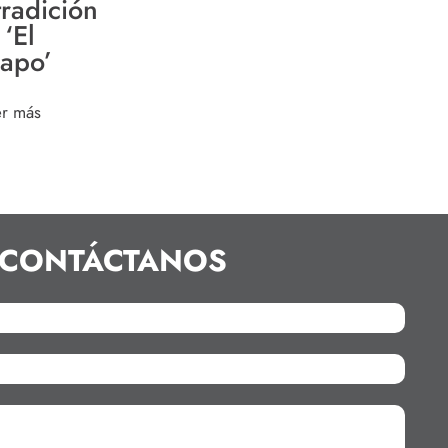
tradición
 ‘El
apo’
er más
CONTÁCTANOS