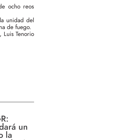
 de ocho reos
la unidad del
rma de fuego.
, Luis Tenorio
R:
rdará un
o la