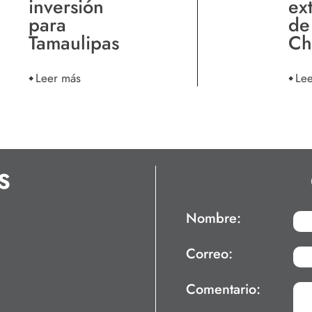
inversión
ex
para
de
Tamaulipas
Ch
Leer más
Le
S
Nombre:
Correo:
Comentario: