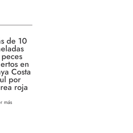
s de 10
neladas
 peces
ertos en
aya Costa
ul por
rea roja
er más