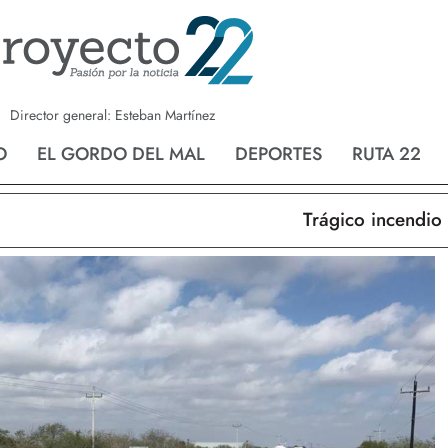
a
Nvo. Laredo
San Fernando
Director general: Esteban Martínez
O
EL GORDO DEL MAL
DEPORTES
RUTA 22
Trágico incendio en 