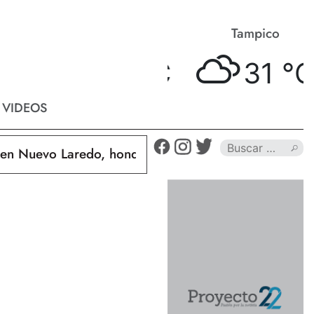
Matamoros
Tampico
31 °
C
31 °
C
VIDEOS
Nuevo Laredo, hondureño muere calcinado