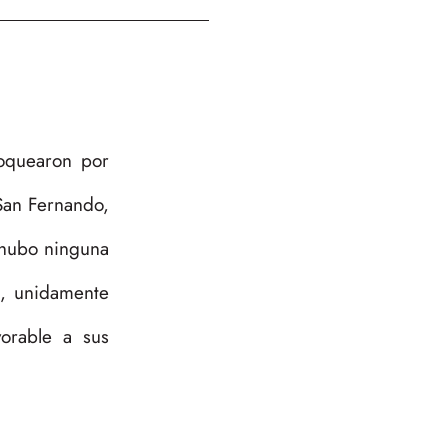
loquearon por
San Fernando,
 hubo ninguna
os, unidamente
orable a sus