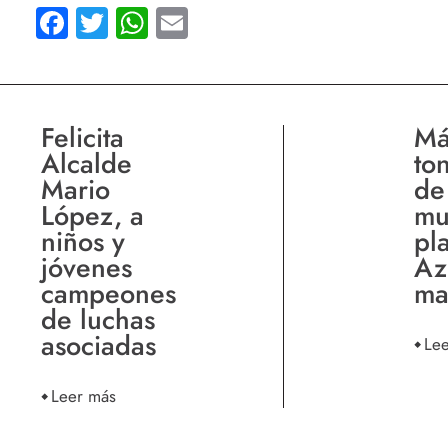
Facebook
Twitter
WhatsApp
Email
Felicita
Má
Alcalde
to
Mario
de
López, a
mu
niños y
pl
jóvenes
Az
campeones
ma
de luchas
asociadas
Le
Leer más